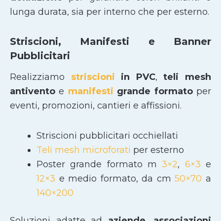
lunga durata, sia per interno che per esterno.
Striscioni, Manifesti e Banner
Pubblicitari
Realizziamo
striscioni
in PVC
,
teli mesh
antivento
e
manifesti
grande formato
per
eventi, promozioni, cantieri e affissioni.
Striscioni pubblicitari occhiellati
Teli mesh microforati
per esterno
Poster grande formato m
3×2
,
6×3
e
12×3
e medio formato, da cm
50×70
a
140×200
Soluzioni adatte ad
aziende, associazioni