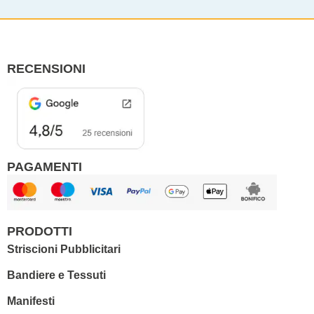
e
t
b
a
o
g
o
r
RECENSIONI
k
a
m
PAGAMENTI
PRODOTTI
Striscioni Pubblicitari
Bandiere e Tessuti
Manifesti