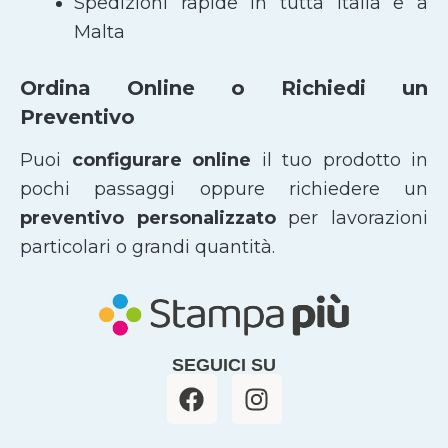
Spedizioni rapide in tutta Italia e a
Malta
Ordina Online o Richiedi un
Preventivo
Puoi
configurare online
il tuo prodotto in
pochi passaggi oppure richiedere un
preventivo personalizzato
per lavorazioni
particolari o grandi quantità.
SEGUICI SU
F
I
a
n
c
s