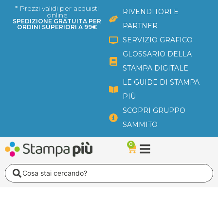
Vai
* Prezzi validi per acquisti
RIVENDITORI E
online
al
SPEDIZIONE GRATUITA PER
PARTNER
ORDINI SUPERIORI A 99€
contenuto
SERVIZIO GRAFICO
GLOSSARIO DELLA
STAMPA DIGITALE
LE GUIDE DI STAMPA
PIÙ
SCOPRI GRUPPO
SAMMITO
0
Carrello
Search
...