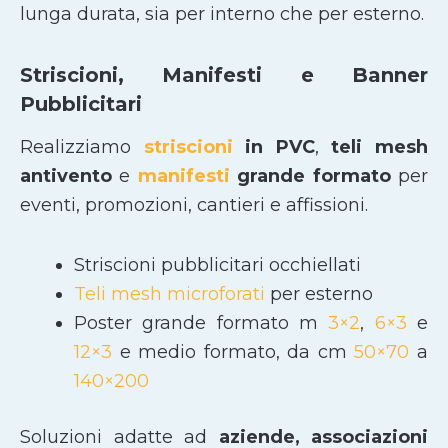
lunga durata, sia per interno che per esterno.
Striscioni, Manifesti e Banner
Pubblicitari
Realizziamo
striscioni
in PVC
,
teli mesh
antivento
e
manifesti
grande formato
per
eventi, promozioni, cantieri e affissioni.
Striscioni pubblicitari occhiellati
Teli mesh microforati
per esterno
Poster grande formato m
3×2
,
6×3
e
12×3
e medio formato, da cm
50×70
a
140×200
Soluzioni adatte ad
aziende, associazioni