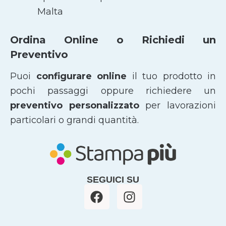
Malta
Ordina Online o Richiedi un
Preventivo
Puoi
configurare online
il tuo prodotto in
pochi passaggi oppure richiedere un
preventivo personalizzato
per lavorazioni
particolari o grandi quantità.
SEGUICI SU
F
I
a
n
c
s