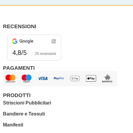
e
t
b
a
o
g
o
r
RECENSIONI
k
a
m
PAGAMENTI
PRODOTTI
Striscioni Pubblicitari
Bandiere e Tessuti
Manifesti