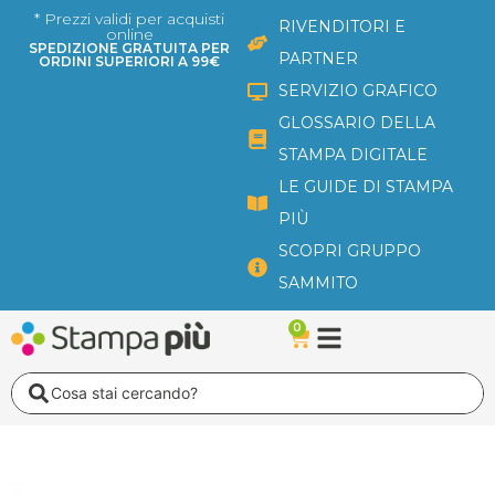
Vai
* Prezzi validi per acquisti
RIVENDITORI E
online
al
SPEDIZIONE GRATUITA PER
PARTNER
ORDINI SUPERIORI A 99€
contenuto
SERVIZIO GRAFICO
GLOSSARIO DELLA
STAMPA DIGITALE
LE GUIDE DI STAMPA
PIÙ
SCOPRI GRUPPO
SAMMITO
0
Carrello
Search
...