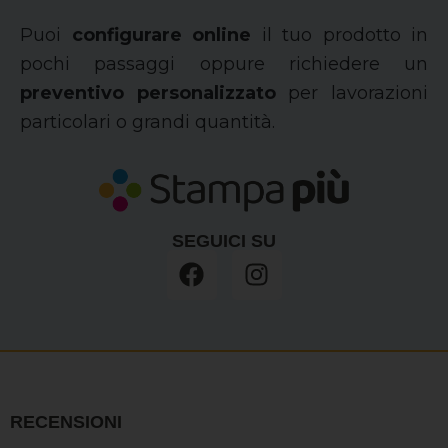
Puoi
configurare online
il tuo prodotto in
pochi passaggi oppure richiedere un
preventivo personalizzato
per lavorazioni
particolari o grandi quantità.
SEGUICI SU
F
I
a
n
c
s
e
t
b
a
o
g
o
r
RECENSIONI
k
a