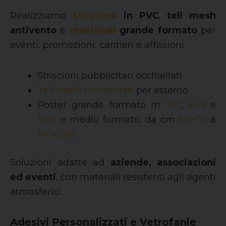
Realizziamo
striscioni
in PVC
,
teli mesh
antivento
e
manifesti
grande formato
per
eventi, promozioni, cantieri e affissioni.
Striscioni pubblicitari occhiellati
Teli mesh microforati
per esterno
Poster grande formato m
3×2
,
6×3
e
12×3
e medio formato, da cm
50×70
a
140×200
Soluzioni adatte ad
aziende, associazioni
ed eventi
, con materiali resistenti agli agenti
atmosferici.
Adesivi Personalizzati e Vetrofanie