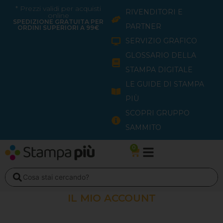
Vai
* Prezzi validi per acquisti
RIVENDITORI E
online
al
SPEDIZIONE GRATUITA PER
PARTNER
ORDINI SUPERIORI A 99€
contenuto
SERVIZIO GRAFICO
GLOSSARIO DELLA
STAMPA DIGITALE
LE GUIDE DI STAMPA
PIÙ
SCOPRI GRUPPO
SAMMITO
0
Carrello
Search
...
IL MIO ACCOUNT