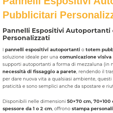
Pannelli Espositivi Aut
Pubblicitari Personalizz
Pannelli Espositivi Autoportanti
Personalizzati
I
pannelli espositivi autoportanti
o
totem pubbl
soluzione ideale per una
comunicazione visiva 
supporti autoportanti a forma di mezzaluna (in 
necessità di fissaggio a parete
, rendendo il tra
per dare nuova vita a qualsiasi ambiente, questi 
praticità e sono semplici anche da spostare e riut
Disponibili nelle dimensioni
50×70 cm, 70×100 
spessore da 1 o 2 cm
, offrono
stampa personalizz