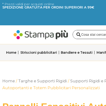
Vai
* Prezzi validi per acquisti online
SPEDIZIONE GRATUITA PER ORDINI SUPERIORI A 99€
al
contenuto
Search
...
Home
Striscioni pubblicitari
Bandiere e Tessuti
Manif
Home
/
Targhe e Supporti Rigidi
/
Supporti Rigidi e 
Autoportanti e Totem Pubblicitari Personalizzati