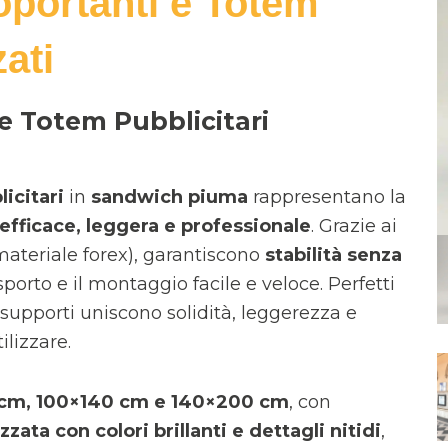
oportanti e Totem
ati
 e Totem Pubblicitari
icitari
in
sandwich piuma
rappresentano la
efficace, leggera e professionale
. Grazie ai
materiale forex), garantiscono
stabilità senza
sporto e il montaggio facile e veloce. Perfetti
supporti uniscono solidità, leggerezza e
ilizzare.
cm, 100×140 cm e 140×200 cm
, con
ata con colori brillanti e dettagli nitidi
,