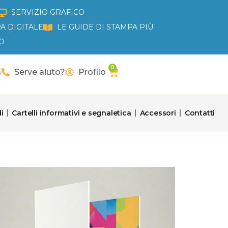
SERVIZIO GRAFICO
A DIGITALE
LE GUIDE DI STAMPA PIÙ
O
0
Carrello
a
Serve aiuto?
Profilo
i
Cartelli informativi e segnaletica
Accessori
Contatti