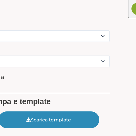
na
ampa e template
Scarica template