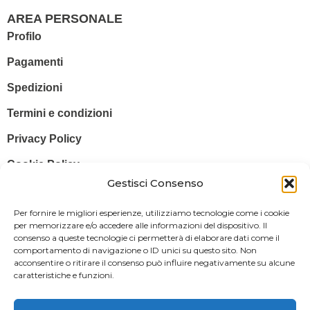
AREA PERSONALE
Profilo
Pagamenti
Spedizioni
Termini e condizioni
Privacy Policy
Cookie Policy
Gestisci Consenso
© 2025 Stampa più – Stampa più di Salvatore Sammito s.a.s – Sede
Per fornire le migliori esperienze, utilizziamo tecnologie come i cookie
Legale: Via Silvio Pellico, 43 97015 MODICA (RG) – P. IVA: IT
per memorizzare e/o accedere alle informazioni del dispositivo. Il
consenso a queste tecnologie ci permetterà di elaborare dati come il
01470350883
comportamento di navigazione o ID unici su questo sito. Non
acconsentire o ritirare il consenso può influire negativamente su alcune
Powered By
Il Brandificio
caratteristiche e funzioni.
Obblighi informativi per le erogazioni pubbliche: gli aiuti di Stato e gli
aiuti de minimis ricevuti dalla nostra impresa sono contenuti nel