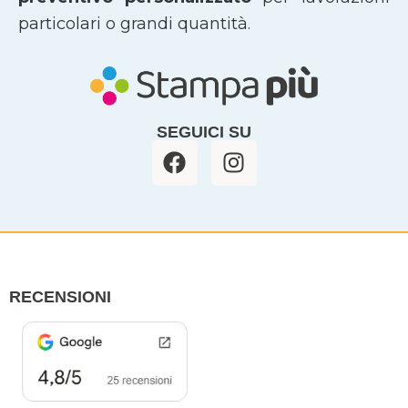
particolari o grandi quantità.
SEGUICI SU
F
I
a
n
c
s
e
t
b
a
o
g
o
r
RECENSIONI
k
a
m