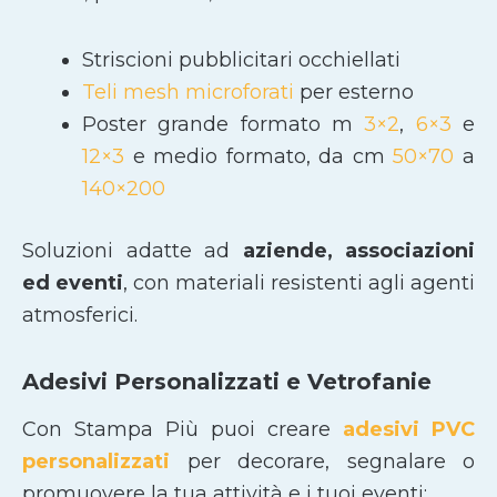
Striscioni pubblicitari occhiellati
Teli mesh microforati
per esterno
Poster grande formato m
3×2
,
6×3
e
12×3
e medio formato, da cm
50×70
a
140×200
Soluzioni adatte ad
aziende, associazioni
ed eventi
, con materiali resistenti agli agenti
atmosferici.
Adesivi Personalizzati e Vetrofanie
Con Stampa Più puoi creare
adesivi PVC
personalizzati
per decorare, segnalare o
promuovere la tua attività e i tuoi eventi: