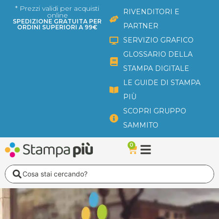
Vai
* Prezzi validi per acquisti
RIVENDITORI E
online
al
SPEDIZIONE GRATUITA PER
PARTNER
ORDINI SUPERIORI A 99€
contenuto
SERVIZIO GRAFICO
GLOSSARIO DELLA
STAMPA DIGITALE
LE GUIDE DI STAMPA
PIÙ
SCOPRI GRUPPO
SAMMITO
0
Carrello
Search
...