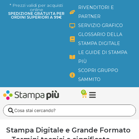
Vai
* Prezzi validi per acquisti
RIVENDITORI E
online
al
SPEDIZIONE GRATUITA PER
PARTNER
ORDINI SUPERIORI A 99€
contenuto
SERVIZIO GRAFICO
GLOSSARIO DELLA
STAMPA DIGITALE
LE GUIDE DI STAMPA
PIÙ
SCOPRI GRUPPO
SAMMITO
0
Carrello
Search
...
Stampa Digitale e Grande Formato