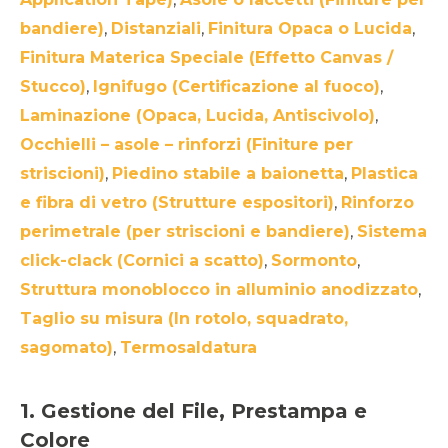
bandiere)
,
Distanziali
,
Finitura Opaca o Lucida
,
Finitura Materica Speciale (Effetto Canvas /
Stucco)
,
Ignifugo (Certificazione al fuoco)
,
Laminazione (Opaca, Lucida, Antiscivolo)
,
Occhielli – asole – rinforzi (Finiture per
striscioni)
,
Piedino stabile a baionetta
,
Plastica
e fibra di vetro (Strutture espositori)
,
Rinforzo
perimetrale (per striscioni e bandiere)
,
Sistema
click-clack (Cornici a scatto)
,
Sormonto
,
Struttura monoblocco in alluminio anodizzato
,
Taglio su misura (In rotolo, squadrato,
sagomato)
,
Termosaldatura
1. Gestione del File, Prestampa e
Colore