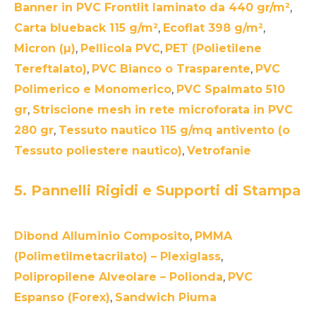
Banner in PVC Frontlit laminato da 440 gr/m²
,
Carta blueback 115 g/m²
,
Ecoflat 398 g/m²
,
Micron (µ)
,
Pellicola PVC
,
PET (Polietilene
Tereftalato)
,
PVC Bianco o Trasparente
,
PVC
Polimerico e Monomerico
,
PVC Spalmato 510
gr
,
Striscione mesh in rete microforata in PVC
280 gr
,
Tessuto nautico 115 g/mq antivento (o
Tessuto poliestere nautico)
,
Vetrofanie
5. Pannelli Rigidi e Supporti di Stampa
Dibond Alluminio Composito
,
PMMA
(Polimetilmetacrilato) – Plexiglass
,
Polipropilene Alveolare – Polionda
,
PVC
Espanso (Forex)
,
Sandwich Piuma