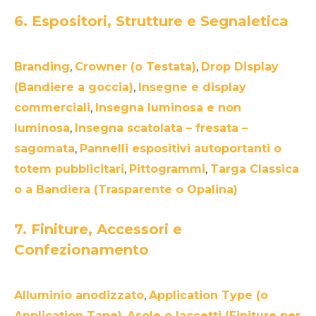
6. Espositori, Strutture e Segnaletica
Branding
,
Crowner (o Testata)
,
Drop Display
(Bandiere a goccia)
,
Insegne e display
commerciali
,
Insegna luminosa e non
luminosa
,
Insegna scatolata – fresata –
sagomata
,
Pannelli espositivi autoportanti o
totem pubblicitari
,
Pittogrammi
,
Targa Classica
o a Bandiera (Trasparente o Opalina)
7. Finiture, Accessori e
Confezionamento
Alluminio anodizzato
,
Application Type (o
Application Tape)
,
Asole o laccetti (Finiture per