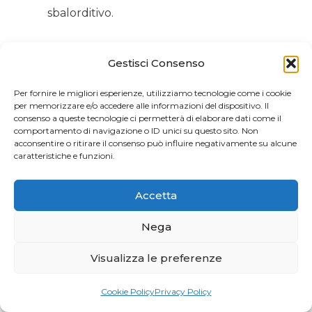
sbalorditivo.
Gestisci Consenso
3. Gestione del Bianco e Coprenza
Per fornire le migliori esperienze, utilizziamo tecnologie come i cookie
per memorizzare e/o accedere alle informazioni del dispositivo. Il
consenso a queste tecnologie ci permetterà di elaborare dati come il
comportamento di navigazione o ID unici su questo sito. Non
Bianco Coprente
acconsentire o ritirare il consenso può influire negativamente su alcune
caratteristiche e funzioni.
Cos’è:
Uno strato di inchiostro bianco
stampato uniformemente su tutta la
Accetta
superficie di un materiale trasparente o
Nega
scuro per fare da base (“sfondo”) coprente.
A cosa serve:
Impedisce che la grafica a
Visualizza le preferenze
colori stampata sopra risulti trasparente o
Cookie Policy
Privacy Policy
alterata dal colore del fondo, garantendo la