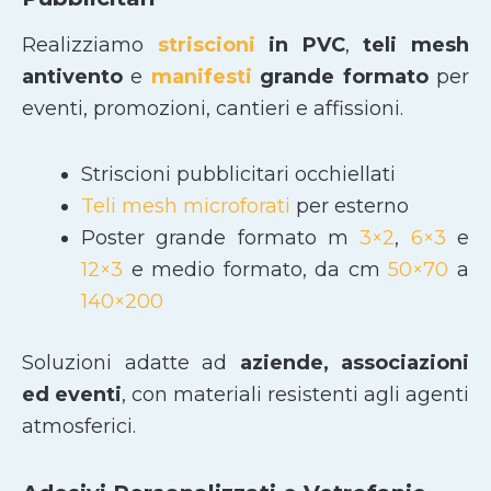
Realizziamo
striscioni
in PVC
,
teli mesh
antivento
e
manifesti
grande formato
per
eventi, promozioni, cantieri e affissioni.
Striscioni pubblicitari occhiellati
Teli mesh microforati
per esterno
Poster grande formato m
3×2
,
6×3
e
12×3
e medio formato, da cm
50×70
a
140×200
Soluzioni adatte ad
aziende, associazioni
ed eventi
, con materiali resistenti agli agenti
atmosferici.