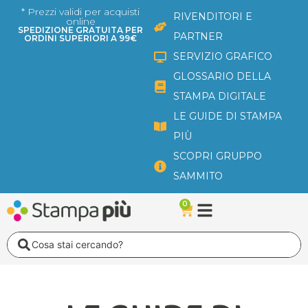
Vai
* Prezzi validi per acquisti
RIVENDITORI E
online
al
SPEDIZIONE GRATUITA PER
PARTNER
ORDINI SUPERIORI A 99€
contenuto
SERVIZIO GRAFICO
GLOSSARIO DELLA
STAMPA DIGITALE
LE GUIDE DI STAMPA
PIÙ
SCOPRI GRUPPO
SAMMITO
0
Carrello
Search
...