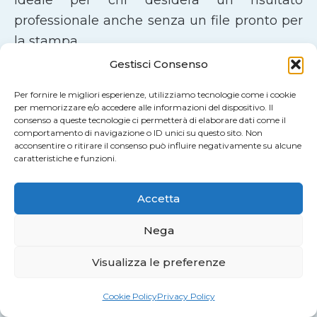
ideale per chi desidera un risultato
professionale anche senza un file pronto per
la stampa.
Gestisci Consenso
Perché Scegliere Stampa Più
Per fornire le migliori esperienze, utilizziamo tecnologie come i cookie
per memorizzare e/o accedere alle informazioni del dispositivo. Il
Ampia gamma di prodotti di stampa
consenso a queste tecnologie ci permetterà di elaborare dati come il
digitale
comportamento di navigazione o ID unici su questo sito. Non
acconsentire o ritirare il consenso può influire negativamente su alcune
Materiali selezionati e tecnologie
caratteristiche e funzioni.
professionali
Stampa UV ad alta definizione
Accetta
Ordine online semplice e guidato
Nega
Spedizioni rapide in tutta Italia e a
Malta
Visualizza le preferenze
Ordina Online o Richiedi un
Cookie Policy
Privacy Policy