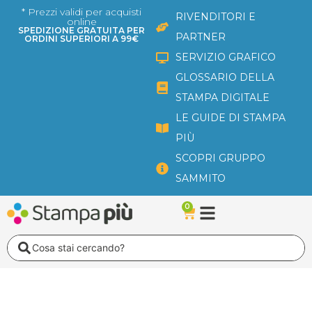
Vai
* Prezzi validi per acquisti
RIVENDITORI E
online
al
SPEDIZIONE GRATUITA PER
PARTNER
ORDINI SUPERIORI A 99€
contenuto
SERVIZIO GRAFICO
GLOSSARIO DELLA
STAMPA DIGITALE
LE GUIDE DI STAMPA
PIÙ
SCOPRI GRUPPO
SAMMITO
0
Carrello
Search
...