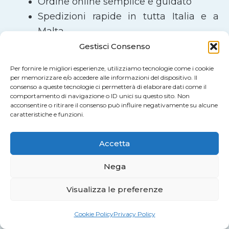
Ordine online semplice e guidato
Spedizioni rapide in tutta Italia e a
Malta
Gestisci Consenso
Ordina Online o Richiedi un
Per fornire le migliori esperienze, utilizziamo tecnologie come i cookie
Preventivo
per memorizzare e/o accedere alle informazioni del dispositivo. Il
consenso a queste tecnologie ci permetterà di elaborare dati come il
Puoi
configurare online
il tuo prodotto in
comportamento di navigazione o ID unici su questo sito. Non
acconsentire o ritirare il consenso può influire negativamente su alcune
pochi passaggi oppure richiedere un
caratteristiche e funzioni.
preventivo personalizzato
per lavorazioni
particolari o grandi quantità.
Accetta
Nega
Visualizza le preferenze
SEGUICI SU
F
I
Cookie Policy
Privacy Policy
a
n