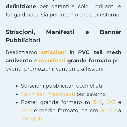
definizione
per garantire colori brillanti e
lunga durata, sia per interno che per esterno.
Striscioni, Manifesti e Banner
Pubblicitari
Realizziamo
striscioni
in PVC
,
teli mesh
antivento
e
manifesti
grande formato
per
eventi, promozioni, cantieri e affissioni.
Striscioni pubblicitari occhiellati
Teli mesh microforati
per esterno
Poster grande formato m
3×2
,
6×3
e
12×3
e medio formato, da cm
50×70
a
140×200