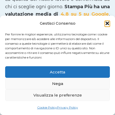
chi ci sceglie ogni giorno.
Stampa Più ha una
valutazione media di
4,8 su 5 su Google
,
basata sulle recensioni di clienti soddisfatti
Gestisci Consenso
in tutta Italia.
Per fornire le migliori esperienze, utilizziamo tecnologie come i cookie
per memorizzare e/o accedere alle informazioni del dispositivo. Il
consenso a queste tecnologie ci permetterà di elaborare dati come il
Aziende, professionisti e privati apprezzano
comportamento di navigazione o ID unici su questo sito. Non
in particolare
l’affidabilità del servizio
, la
acconsentire o ritirare il consenso può influire negativamente su alcune
caratteristiche e funzioni.
qualità di stampa
, la
cura dei materiali
e la
rapidità nelle consegne
. Un risultato che
Accetta
riflette il nostro impegno costante nel fornire
soluzioni di stampa precise, puntuali e
Nega
all’altezza delle aspettative.
Visualizza le preferenze
Scegliere Stampa Più significa affidarsi a un
Cookie Policy
Privacy Policy
partner di stampa
serio, trasparente e