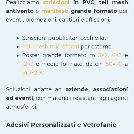
Realizziamo
striscioni
in PVC
,
teli mesh
antivento
e
manifesti
grande formato
per
eventi, promozioni, cantieri e affissioni.
Striscioni pubblicitari occhiellati
Teli mesh microforati
per esterno
Poster grande formato m
3×2
,
6×3
e
12×3
e medio formato, da cm
50×70
a
140×200
Soluzioni adatte ad
aziende, associazioni
ed eventi
, con materiali resistenti agli agenti
atmosferici.
Adesivi Personalizzati e Vetrofanie