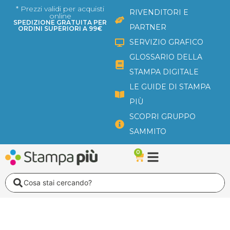
Vai
* Prezzi validi per acquisti
RIVENDITORI E
online
al
SPEDIZIONE GRATUITA PER
PARTNER
ORDINI SUPERIORI A 99€
contenuto
SERVIZIO GRAFICO
GLOSSARIO DELLA
STAMPA DIGITALE
LE GUIDE DI STAMPA
PIÙ
SCOPRI GRUPPO
SAMMITO
0
Carrello
Search
...