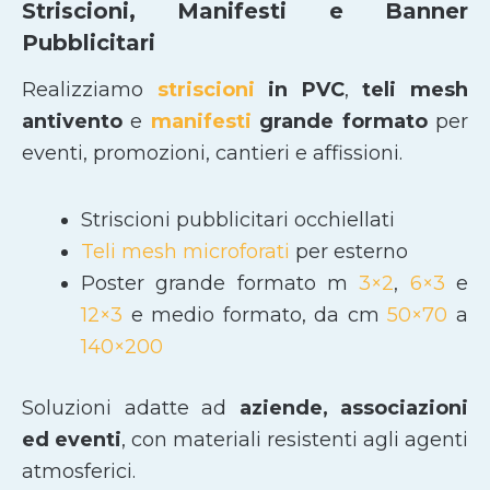
Striscioni, Manifesti e Banner
Pubblicitari
Realizziamo
striscioni
in PVC
,
teli mesh
antivento
e
manifesti
grande formato
per
eventi, promozioni, cantieri e affissioni.
Striscioni pubblicitari occhiellati
Teli mesh microforati
per esterno
Poster grande formato m
3×2
,
6×3
e
12×3
e medio formato, da cm
50×70
a
140×200
Soluzioni adatte ad
aziende, associazioni
ed eventi
, con materiali resistenti agli agenti
atmosferici.