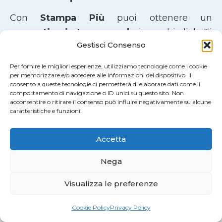
Con
Stampa Più
puoi ottenere un
preventivo in tempo reale
in pochi click. Ti
Gestisci Consenso
basta scegliere il prodotto, impostare
dimensioni, materiali e finiture per
Per fornire le migliori esperienze, utilizziamo tecnologie come i cookie
visualizzare subito il prezzo aggiornato.
per memorizzare e/o accedere alle informazioni del dispositivo. Il
consenso a queste tecnologie ci permetterà di elaborare dati come il
comportamento di navigazione o ID unici su questo sito. Non
acconsentire o ritirare il consenso può influire negativamente su alcune
Una volta completata la configurazione, puoi
caratteristiche e funzioni.
aggiungere il prodotto al carrello e
concludere l’ordine utilizzando il metodo di
Accetta
pagamento che preferisci. Dalla tua
area
Nega
personale
potrai gestire gli ordini e caricare i
file di stampa anche successivamente, in
Visualizza le preferenze
maniera semplice e trasparente.
Cookie Policy
Privacy Policy
Un Servizio di Stampa Apprezzato dai