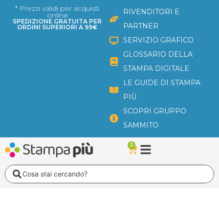
Vai
* Prezzi validi per acquisti
RIVENDITORI E
online
al
SPEDIZIONE GRATUITA PER
PARTNER
ORDINI SUPERIORI A 99€
contenuto
SERVIZIO GRAFICO
GLOSSARIO DELLA
STAMPA DIGITALE
LE GUIDE DI STAMPA
PIÙ
SCOPRI GRUPPO
SAMMITO
0
Carrello
Search
...