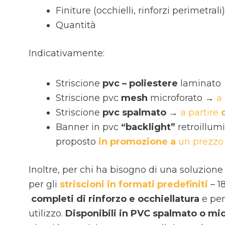
Finiture (occhielli, rinforzi perimetrali)
Quantità
Indicativamente:
Striscione
pvc – poliestere
laminato
Striscione pvc
mesh
microforato →
a
Striscione
pvc spalmato
→
a partire
Banner in pvc
“backlight”
retroillum
proposto
in promozione a
un prezzo 
Inoltre, per chi ha bisogno di una soluzion
per gli
striscioni in formati predefiniti
– 
completi di rinforzo e occhiellatura
e pens
utilizzo.
Disponibili in PVC spalmato o mi