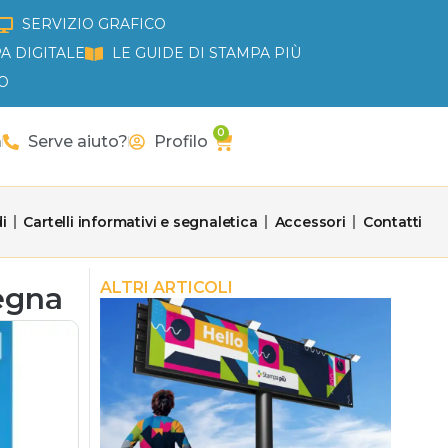
SERVIZIO GRAFICO
A DIGITALE
LE GUIDE DI STAMPA PIÙ
O
0
Carrello
a
Serve aiuto?
Profilo
i
Cartelli informativi e segnaletica
Accessori
Contatti
ALTRI ARTICOLI
segna