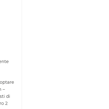
ente
 optare
m –
ti di
ro 2