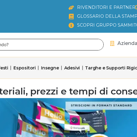
RIVENDITORI E PARTNER
GLOSSARIO DELLA STAMP
SCOPRI GRUPPO SAMMIT
Aziend
esti
Espositori
Insegne
Adesivi
Targhe e Supporti Rigid
ateriali, prezzi e tempi di con