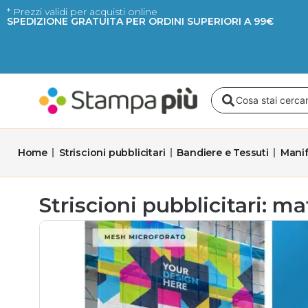
Vai
* Prezzi validi per acquisti online
SPEDIZIONE GRATUITA PER ORDINI SUPERIORI A 99€
al
contenuto
Search
...
Home
Striscioni pubblicitari
Bandiere e Tessuti
Manif
Striscioni pubblicitari: m