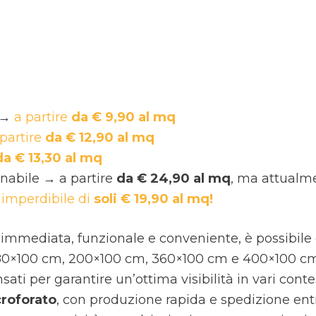
 →
a partire
da € 9,90 al mq
 partire
da € 12,90 al mq
da € 13,30 al mq
inabile → a partire
da € 24,90 al mq
, ma attualm
imperdibile di
soli € 19,90 al mq!
e immediata, funzionale e conveniente, è possibile
180×100 cm, 200×100 cm, 360×100 cm e 400×100 c
ati per garantire un’ottima visibilità in vari contes
croforato
, con produzione rapida e spedizione ent