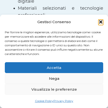
digitale
Materiali selezionati e tecnologie
professionali
Gestisci Consenso
Stampa UV ad alta definizione
Ordine online semplice e guidato
Per fornire le migliori esperienze, utilizziamo tecnologie come i cookie
Spedizioni rapide in tutta Italia e a
per memorizzare e/o accedere alle informazioni del dispositivo. Il
consenso a queste tecnologie ci permetterà di elaborare dati come il
Malta
comportamento di navigazione o ID unici su questo sito. Non
acconsentire o ritirare il consenso può influire negativamente su alcune
caratteristiche e funzioni.
Ordina Online o Richiedi un
Preventivo
Accetta
Puoi
configurare online
il tuo prodotto in
Nega
pochi passaggi oppure richiedere un
preventivo personalizzato
per lavorazioni
Visualizza le preferenze
particolari o grandi quantità.
Cookie Policy
Privacy Policy