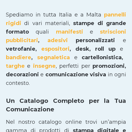
Spediamo in tutta Italia e a Malta
pannelli
rigidi
di vari materiali,
stampe di grande
formato
quali
manifesti
e
striscioni
pubblicitari
,
adesivi
personalizzati
e
vetrofanie,
espositori
, desk, roll up
e
bandiere
,
segnaletica
e
cartellonistica,
targhe
e
insegne
, perfetti per
promozioni,
decorazioni
e
comunicazione visiva
in ogni
contesto.
Un Catalogo Completo per la Tua
Comunicazione
Nel nostro catalogo online trovi un’ampia
gamma di prodotti di
stampa digitale e