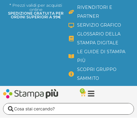
Vai
* Prezzi validi per acquisti
RIVENDITORI E
online
al
SPEDIZIONE GRATUITA PER
PARTNER
ORDINI SUPERIORI A 99€
contenuto
SERVIZIO GRAFICO
GLOSSARIO DELLA
STAMPA DIGITALE
LE GUIDE DI STAMPA
PIÙ
SCOPRI GRUPPO
SAMMITO
0
Carrello
Search
...