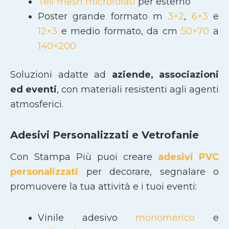
Teli mesh microforati
per esterno
Poster grande formato m
3×2
,
6×3
e
12×3
e medio formato, da cm
50×70
a
140×200
Soluzioni adatte ad
aziende, associazioni
ed eventi
, con materiali resistenti agli agenti
atmosferici.
Adesivi Personalizzati e Vetrofanie
Con Stampa Più puoi creare
adesivi PVC
personalizzati
per decorare, segnalare o
promuovere la tua attività e i tuoi eventi:
Vinile adesivo
monomerico
e