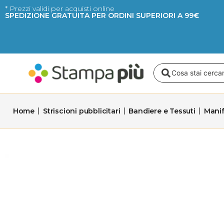
Vai
* Prezzi validi per acquisti online
SPEDIZIONE GRATUITA PER ORDINI SUPERIORI A 99€
al
contenuto
Search
...
Home
Striscioni pubblicitari
Bandiere e Tessuti
Manif