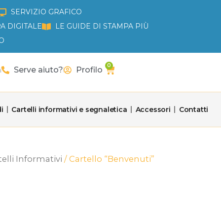
SERVIZIO GRAFICO
A DIGITALE
LE GUIDE DI STAMPA PIÙ
O
0
Carrello
a
Serve aiuto?
Profilo
i
Cartelli informativi e segnaletica
Accessori
Contatti
elli Informativi
/ Cartello “Benvenuti”