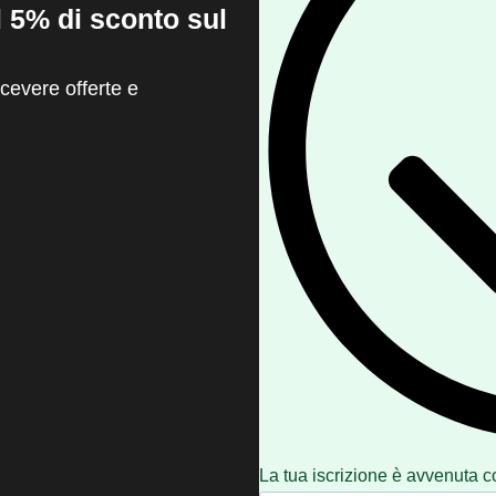
il 5% di sconto sul
evere offerte e
La tua iscrizione è avvenuta c