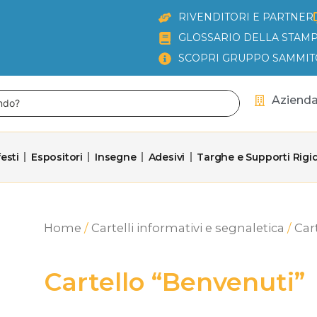
RIVENDITORI E PARTNER
GLOSSARIO DELLA STAMP
SCOPRI GRUPPO SAMMIT
Aziend
esti
Espositori
Insegne
Adesivi
Targhe e Supporti Rigid
Home
/
Cartelli informativi e segnaletica
/
Cart
Cartello “Benvenuti”