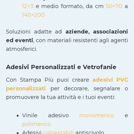
12×3
e medio formato, da cm
50×70
a
140×200
Soluzioni adatte ad
aziende, associazioni
ed eventi
, con materiali resistenti agli agenti
atmosferici.
Adesivi Personalizzati e Vetrofanie
Con Stampa Più puoi creare
adesivi PVC
personalizzati
per decorare, segnalare o
promuovere la tua attività e i tuoi eventi:
Vinile adesivo
monomerico
e
polimerico
Adesivi
calpestabili
antiscivolo