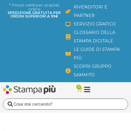
Vai
* Prezzi validi per acquisti
RIVENDITORI E
online
al
SPEDIZIONE GRATUITA PER
PARTNER
ORDINI SUPERIORI A 99€
contenuto
SERVIZIO GRAFICO
GLOSSARIO DELLA
STAMPA DIGITALE
LE GUIDE DI STAMPA
PIÙ
SCOPRI GRUPPO
SAMMITO
0
Carrello
Search
...