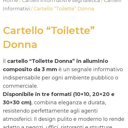
Home
/
Cartelli informativi e segnaletica
/
Cartelli
Informativi
/ Cartello “Toilette” Donna
Cartello “Toilette”
Donna
Il
cartello “Toilette Donna” in alluminio
composito da 3 mm
è un segnale informativo
indispensabile per ogni ambiente pubblico o
commerciale.
Disponibile in tre formati (10×10, 20×20 e
30×30 cm)
, combina eleganza e durata,
resistendo perfettamente agli agenti
atmosferici. Il design pulito e moderno lo rende
adatto a negozi, uffici, ristoranti e strutture