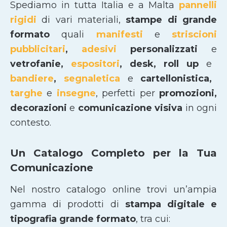
Spediamo in tutta Italia e a Malta
pannelli
rigidi
di vari materiali,
stampe di grande
formato
quali
manifesti
e
striscioni
pubblicitari
,
adesivi
personalizzati
e
vetrofanie,
espositori
, desk, roll up
e
bandiere
,
segnaletica
e
cartellonistica,
targhe
e
insegne
, perfetti per
promozioni,
decorazioni
e
comunicazione visiva
in ogni
contesto.
Un Catalogo Completo per la Tua
Comunicazione
Nel nostro catalogo online trovi un’ampia
gamma di prodotti di
stampa digitale e
tipografia grande formato
, tra cui: