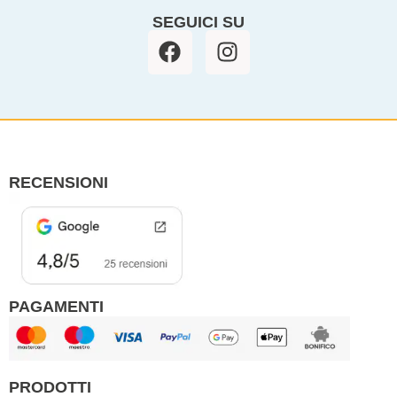
SEGUICI SU
F
I
a
n
c
s
e
t
b
a
o
g
o
r
RECENSIONI
k
a
m
PAGAMENTI
PRODOTTI