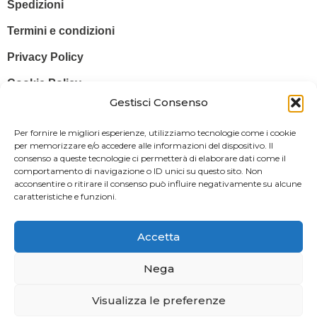
Spedizioni
Termini e condizioni
Privacy Policy
Cookie Policy
Gestisci Consenso
© 2025 Stampa più – Stampa più di Salvatore Sammito s.a.s – Sede
Per fornire le migliori esperienze, utilizziamo tecnologie come i cookie
Legale: Via Silvio Pellico, 43 97015 MODICA (RG) – P. IVA: IT
per memorizzare e/o accedere alle informazioni del dispositivo. Il
consenso a queste tecnologie ci permetterà di elaborare dati come il
01470350883
comportamento di navigazione o ID unici su questo sito. Non
acconsentire o ritirare il consenso può influire negativamente su alcune
Powered By
Il Brandificio
caratteristiche e funzioni.
Obblighi informativi per le erogazioni pubbliche: gli aiuti di Stato e gli
aiuti de minimis ricevuti dalla nostra impresa sono contenuti nel
Accetta
Registro nazionale degli aiuti di Stato di cui all’art. 52 della L. 234/2012
in modo da adempiere all’obbligo informativo relativo ai contributi
Nega
statali di cui alla Legge 124/2017 (Legge annuale per il mercato e la
Visualizza le preferenze
concorrenza – art. 1, commi 125 – 129), successivamente modificata