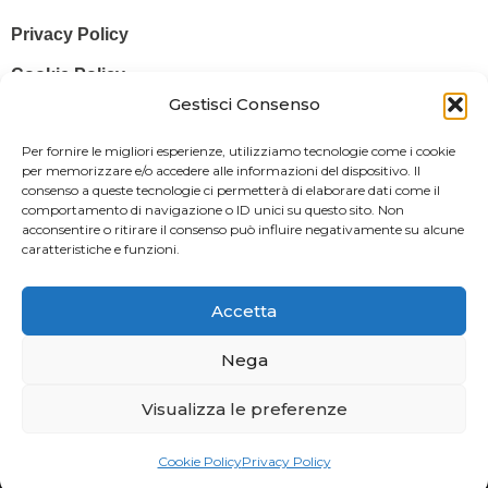
Privacy Policy
Cookie Policy
Gestisci Consenso
© 2025 Stampa più – Stampa più di Salvatore Sammito s.a.s – Sede
Per fornire le migliori esperienze, utilizziamo tecnologie come i cookie
Legale: Via Silvio Pellico, 43 97015 MODICA (RG) – P. IVA: IT
per memorizzare e/o accedere alle informazioni del dispositivo. Il
consenso a queste tecnologie ci permetterà di elaborare dati come il
01470350883
comportamento di navigazione o ID unici su questo sito. Non
acconsentire o ritirare il consenso può influire negativamente su alcune
Powered By
Il Brandificio
caratteristiche e funzioni.
Obblighi informativi per le erogazioni pubbliche: gli aiuti di Stato e gli
aiuti de minimis ricevuti dalla nostra impresa sono contenuti nel
Accetta
Registro nazionale degli aiuti di Stato di cui all’art. 52 della L. 234/2012
in modo da adempiere all’obbligo informativo relativo ai contributi
Nega
statali di cui alla Legge 124/2017 (Legge annuale per il mercato e la
Visualizza le preferenze
concorrenza – art. 1, commi 125 – 129), successivamente modificata
dal Decreto Legge 34/2019.
Cookie Policy
Privacy Policy