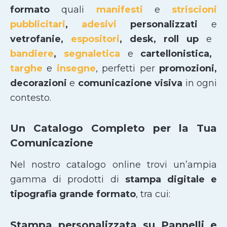
formato
quali
manifesti
e
striscioni
pubblicitari
,
adesivi
personalizzati
e
vetrofanie,
espositori
, desk, roll up
e
bandiere
,
segnaletica
e
cartellonistica,
targhe
e
insegne
, perfetti per
promozioni,
decorazioni
e
comunicazione visiva
in ogni
contesto.
Un Catalogo Completo per la Tua
Comunicazione
Nel nostro catalogo online trovi un’ampia
gamma di prodotti di
stampa digitale e
tipografia grande formato
, tra cui:
Stampa personalizzata su Pannelli e