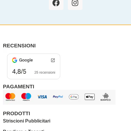
a
n
c
s
e
t
b
a
o
g
o
r
RECENSIONI
k
a
m
PAGAMENTI
PRODOTTI
Striscioni Pubblicitari