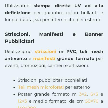
Utilizziamo
stampa diretta UV ad alta
definizione
per garantire colori brillanti e
lunga durata, sia per interno che per esterno.
Striscioni, Manifesti e Banner
Pubblicitari
Realizziamo
striscioni
in PVC
,
teli mesh
antivento
e
manifesti
grande formato
per
eventi, promozioni, cantieri e affissioni.
Striscioni pubblicitari occhiellati
Teli mesh microforati
per esterno
Poster grande formato m
3×2
,
6×3
e
12×3
e medio formato, da cm
50×70
a