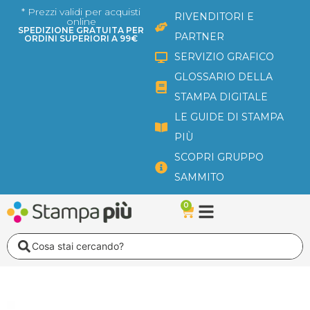
Vai
* Prezzi validi per acquisti
RIVENDITORI E
online
al
SPEDIZIONE GRATUITA PER
PARTNER
ORDINI SUPERIORI A 99€
contenuto
SERVIZIO GRAFICO
GLOSSARIO DELLA
STAMPA DIGITALE
LE GUIDE DI STAMPA
PIÙ
SCOPRI GRUPPO
SAMMITO
0
Carrello
Search
...