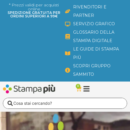
Vai
* Prezzi validi per acquisti
RIVENDITORI E
online
al
SPEDIZIONE GRATUITA PER
PARTNER
ORDINI SUPERIORI A 99€
contenuto
SERVIZIO GRAFICO
GLOSSARIO DELLA
STAMPA DIGITALE
LE GUIDE DI STAMPA
PIÙ
SCOPRI GRUPPO
SAMMITO
0
Carrello
Search
...