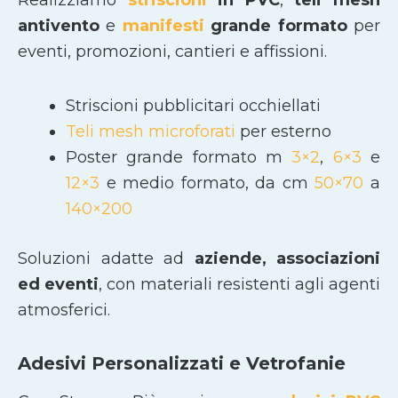
Realizziamo
striscioni
in PVC
,
teli mesh
antivento
e
manifesti
grande formato
per
eventi, promozioni, cantieri e affissioni.
Striscioni pubblicitari occhiellati
Teli mesh microforati
per esterno
Poster grande formato m
3×2
,
6×3
e
12×3
e medio formato, da cm
50×70
a
140×200
Soluzioni adatte ad
aziende, associazioni
ed eventi
, con materiali resistenti agli agenti
atmosferici.
Adesivi Personalizzati e Vetrofanie