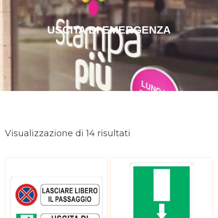
USCITA DI EMERGENZA
Ordina
in
Visualizzazione di 14 risultati
base
al
più
recente