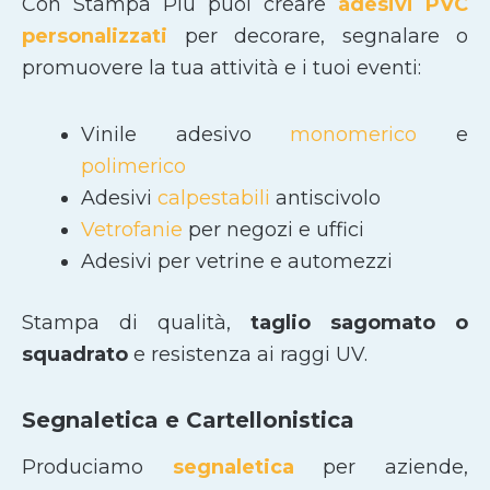
Con Stampa Più puoi creare
adesivi PVC
personalizzati
per decorare, segnalare o
promuovere la tua attività e i tuoi eventi:
Vinile adesivo
monomerico
e
polimerico
Adesivi
calpestabili
antiscivolo
Vetrofanie
per negozi e uffici
Adesivi per vetrine e automezzi
Stampa di qualità,
taglio sagomato
o
squadrato
e resistenza ai raggi UV.
Segnaletica e Cartellonistica
Produciamo
segnaletica
per aziende,