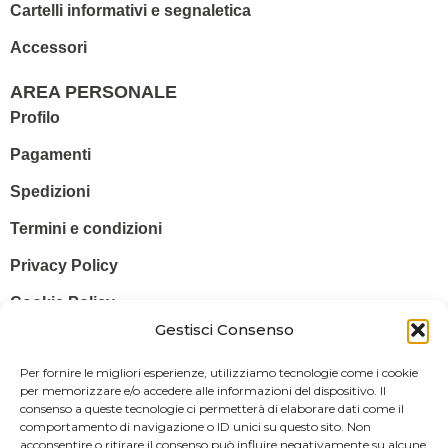
Cartelli informativi e segnaletica
Accessori
AREA PERSONALE
Profilo
Pagamenti
Spedizioni
Termini e condizioni
Privacy Policy
Cookie Policy
Gestisci Consenso
© 2025 Stampa più – Stampa più di Salvatore Sammito s.a.s – Sede
Per fornire le migliori esperienze, utilizziamo tecnologie come i cookie
Legale: Via Silvio Pellico, 43 97015 MODICA (RG) – P. IVA: IT
per memorizzare e/o accedere alle informazioni del dispositivo. Il
consenso a queste tecnologie ci permetterà di elaborare dati come il
01470350883
comportamento di navigazione o ID unici su questo sito. Non
acconsentire o ritirare il consenso può influire negativamente su alcune