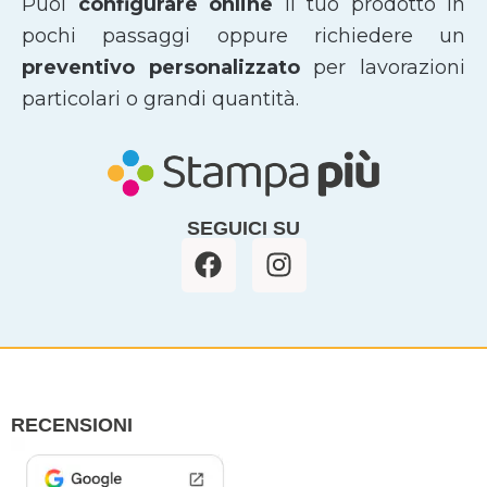
Puoi
configurare online
il tuo prodotto in
pochi passaggi oppure richiedere un
preventivo personalizzato
per lavorazioni
particolari o grandi quantità.
SEGUICI SU
F
I
a
n
c
s
e
t
b
a
o
g
o
r
RECENSIONI
k
a
m