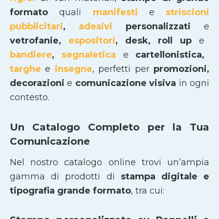
formato
quali
manifesti
e
striscioni
pubblicitari
,
adesivi
personalizzati
e
vetrofanie,
espositori
, desk, roll up
e
bandiere
,
segnaletica
e
cartellonistica,
targhe
e
insegne
, perfetti per
promozioni,
decorazioni
e
comunicazione visiva
in ogni
contesto.
Un Catalogo Completo per la Tua
Comunicazione
Nel nostro catalogo online trovi un’ampia
gamma di prodotti di
stampa digitale e
tipografia grande formato
, tra cui: