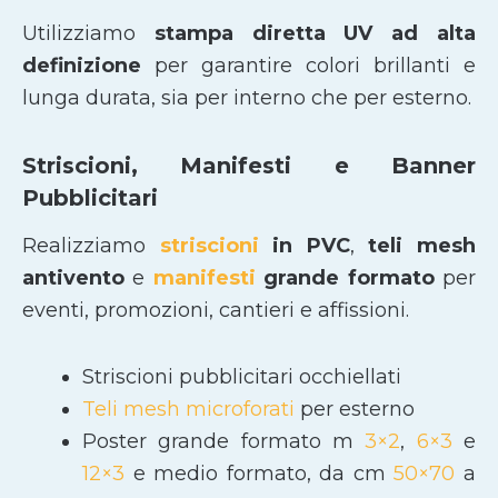
Utilizziamo
stampa diretta UV ad alta
definizione
per garantire colori brillanti e
lunga durata, sia per interno che per esterno.
Striscioni, Manifesti e Banner
Pubblicitari
Realizziamo
striscioni
in PVC
,
teli mesh
antivento
e
manifesti
grande formato
per
eventi, promozioni, cantieri e affissioni.
Striscioni pubblicitari occhiellati
Teli mesh microforati
per esterno
Poster grande formato m
3×2
,
6×3
e
12×3
e medio formato, da cm
50×70
a