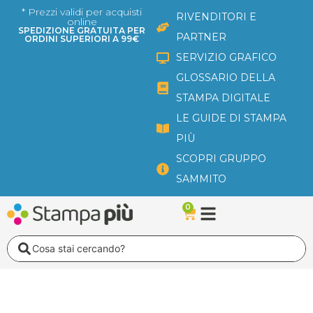
Vai
* Prezzi validi per acquisti
RIVENDITORI E
online
al
SPEDIZIONE GRATUITA PER
PARTNER
ORDINI SUPERIORI A 99€
contenuto
SERVIZIO GRAFICO
GLOSSARIO DELLA
STAMPA DIGITALE
LE GUIDE DI STAMPA
PIÙ
SCOPRI GRUPPO
SAMMITO
0
Carrello
Search
...