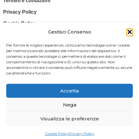
Termini e condizioni
Privacy Policy
Cookie Policy
Gestisci Consenso
© 2025 Stampa più – Stampa più di Salvatore Sammito s.a.s – Sede
Per fornire le migliori esperienze, utilizziamo tecnologie come i cookie
Legale: Via Silvio Pellico, 43 97015 MODICA (RG) – P. IVA: IT
per memorizzare e/o accedere alle informazioni del dispositivo. Il
consenso a queste tecnologie ci permetterà di elaborare dati come il
01470350883
comportamento di navigazione o ID unici su questo sito. Non
acconsentire o ritirare il consenso può influire negativamente su alcune
Powered By
Il Brandificio
caratteristiche e funzioni.
Obblighi informativi per le erogazioni pubbliche: gli aiuti di Stato e gli
aiuti de minimis ricevuti dalla nostra impresa sono contenuti nel
Accetta
Registro nazionale degli aiuti di Stato di cui all’art. 52 della L. 234/2012
in modo da adempiere all’obbligo informativo relativo ai contributi
Nega
statali di cui alla Legge 124/2017 (Legge annuale per il mercato e la
Visualizza le preferenze
concorrenza – art. 1, commi 125 – 129), successivamente modificata
dal Decreto Legge 34/2019.
Cookie Policy
Privacy Policy