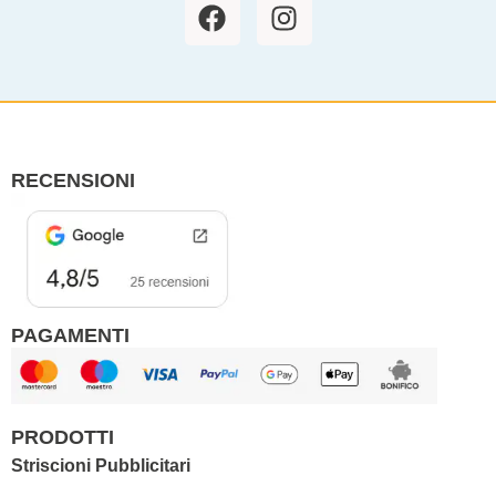
F
I
a
n
c
s
e
t
b
a
o
g
o
r
RECENSIONI
k
a
m
PAGAMENTI
PRODOTTI
Striscioni Pubblicitari