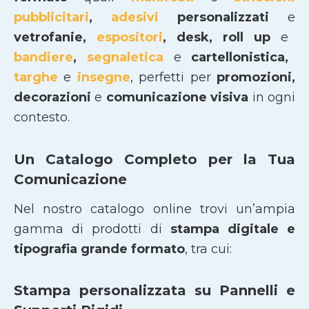
pubblicitari
,
adesivi
personalizzati
e
vetrofanie,
espositori
, desk, roll up
e
bandiere
,
segnaletica
e
cartellonistica,
targhe
e
insegne
, perfetti per
promozioni,
decorazioni
e
comunicazione visiva
in ogni
contesto.
Un Catalogo Completo per la Tua
Comunicazione
Nel nostro catalogo online trovi un’ampia
gamma di prodotti di
stampa digitale e
tipografia grande formato
, tra cui:
Stampa personalizzata su Pannelli e