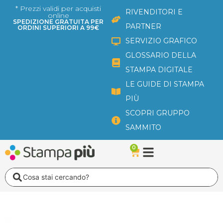
Vai
* Prezzi validi per acquisti
RIVENDITORI E
online
al
SPEDIZIONE GRATUITA PER
PARTNER
ORDINI SUPERIORI A 99€
contenuto
SERVIZIO GRAFICO
GLOSSARIO DELLA
STAMPA DIGITALE
LE GUIDE DI STAMPA
PIÙ
SCOPRI GRUPPO
SAMMITO
0
Carrello
Search
...