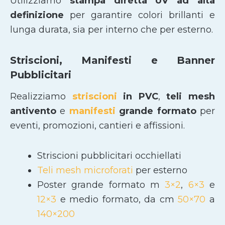
Utilizziamo
stampa diretta UV ad alta
definizione
per garantire colori brillanti e
lunga durata, sia per interno che per esterno.
Striscioni, Manifesti e Banner
Pubblicitari
Realizziamo
striscioni
in PVC
,
teli mesh
antivento
e
manifesti
grande formato
per
eventi, promozioni, cantieri e affissioni.
Striscioni pubblicitari occhiellati
Teli mesh microforati
per esterno
Poster grande formato m
3×2
,
6×3
e
12×3
e medio formato, da cm
50×70
a
140×200