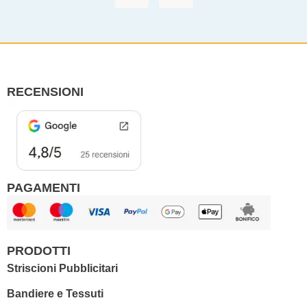
c
s
e
t
b
a
o
g
o
r
RECENSIONI
k
a
m
PAGAMENTI
PRODOTTI
Striscioni Pubblicitari
Bandiere e Tessuti