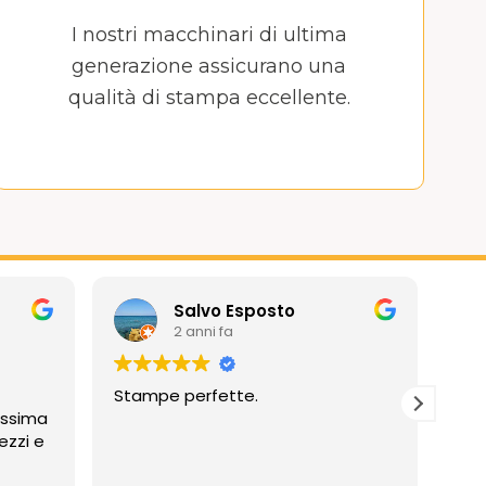
I nostri macchinari di ultima
generazione assicurano una
qualità di stampa eccellente.
Salvo Esposto
2 anni fa
Stampe perfette.
Prof
assima
Compli
ezzi e
imp