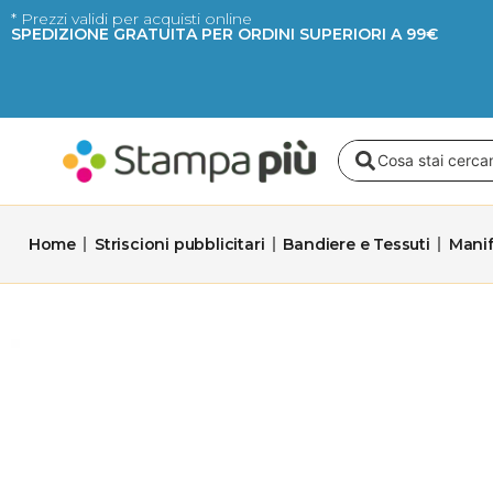
Vai
* Prezzi validi per acquisti online
SPEDIZIONE GRATUITA PER ORDINI SUPERIORI A 99€
al
contenuto
Search
...
Home
Striscioni pubblicitari
Bandiere e Tessuti
Manif