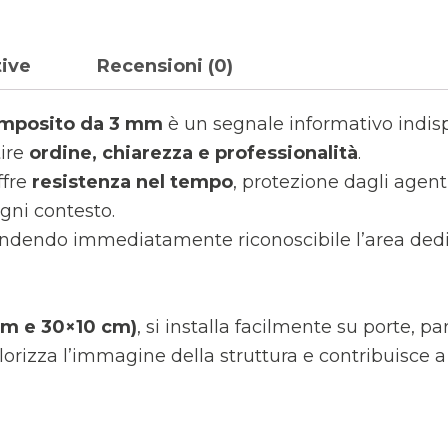
tive
Recensioni (0)
composito da 3 mm
è un segnale informativo indisp
tire
ordine, chiarezza e professionalità
.
offre
resistenza nel tempo
, protezione dagli agent
gni contesto.
endendo immediatamente riconoscibile l’area ded
 cm e 30×10 cm)
, si installa facilmente su porte, pa
lorizza l’immagine della struttura e contribuisce 