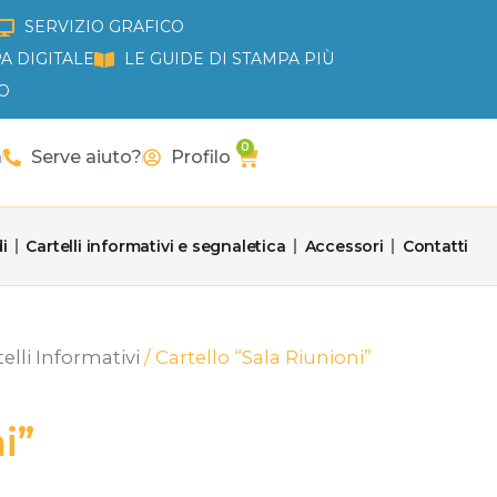
SERVIZIO GRAFICO
A DIGITALE
LE GUIDE DI STAMPA PIÙ
O
0
Carrello
a
Serve aiuto?
Profilo
i
Cartelli informativi e segnaletica
Accessori
Contatti
elli Informativi
/ Cartello “Sala Riunioni”
i”