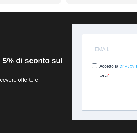
contentissimo
il 5% di sconto sul
privacy-
Accetto la
terzi
evere offerte e