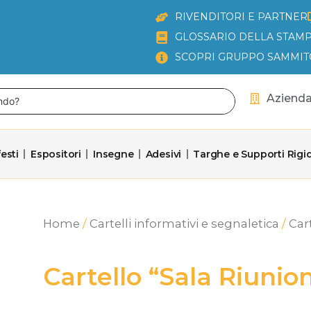
RIVENDITORI E PARTNER
GLOSSARIO DELLA STAMP
SCOPRI GRUPPO SAMMIT
Aziend
esti
Espositori
Insegne
Adesivi
Targhe e Supporti Rigid
Home
/
Cartelli informativi e segnaletica
/
Cart
Cartello “Sala Riunion