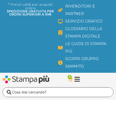
Vai
* Prezzi validi per acquisti
RIVENDITORI E
online
al
SPEDIZIONE GRATUITA PER
PARTNER
ORDINI SUPERIORI A 99€
contenuto
SERVIZIO GRAFICO
GLOSSARIO DELLA
STAMPA DIGITALE
LE GUIDE DI STAMPA
PIÙ
SCOPRI GRUPPO
SAMMITO
0
Carrello
Search
...