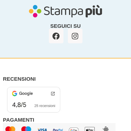
SEGUICI SU
F
I
a
n
c
s
e
t
b
a
o
g
o
r
RECENSIONI
k
a
m
PAGAMENTI