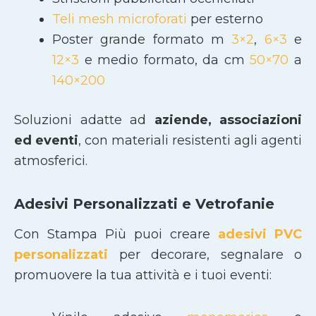
Teli mesh microforati
per esterno
Poster grande formato m
3×2
,
6×3
e
12×3
e medio formato, da cm
50×70
a
140×200
Soluzioni adatte ad
aziende, associazioni
ed eventi
, con materiali resistenti agli agenti
atmosferici.
Adesivi Personalizzati e Vetrofanie
Con Stampa Più puoi creare
adesivi PVC
personalizzati
per decorare, segnalare o
promuovere la tua attività e i tuoi eventi: