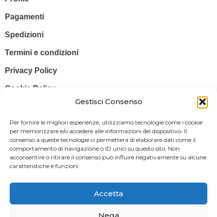
Pagamenti
Spedizioni
Termini e condizioni
Privacy Policy
Cookie Policy
Gestisci Consenso
© 2025 Stampa più – Stampa più di Salvatore Sammito s.a.s – Sede
Per fornire le migliori esperienze, utilizziamo tecnologie come i cookie
Legale: Via Silvio Pellico, 43 97015 MODICA (RG) – P. IVA: IT
per memorizzare e/o accedere alle informazioni del dispositivo. Il
consenso a queste tecnologie ci permetterà di elaborare dati come il
01470350883
comportamento di navigazione o ID unici su questo sito. Non
acconsentire o ritirare il consenso può influire negativamente su alcune
Powered By
Il Brandificio
caratteristiche e funzioni.
Obblighi informativi per le erogazioni pubbliche: gli aiuti di Stato e gli
aiuti de minimis ricevuti dalla nostra impresa sono contenuti nel
Accetta
Registro nazionale degli aiuti di Stato di cui all’art. 52 della L. 234/2012
in modo da adempiere all’obbligo informativo relativo ai contributi
Nega