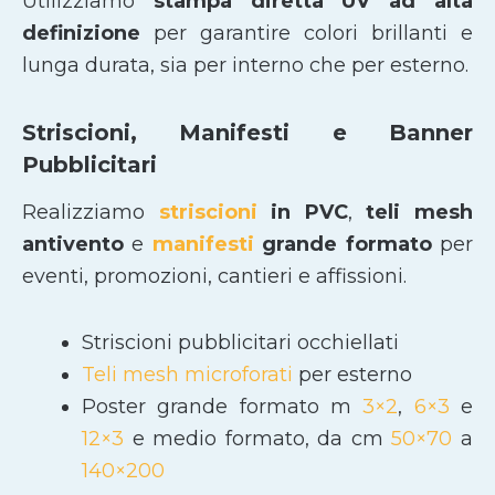
Utilizziamo
stampa diretta UV ad alta
definizione
per garantire colori brillanti e
lunga durata, sia per interno che per esterno.
Striscioni, Manifesti e Banner
Pubblicitari
Realizziamo
striscioni
in PVC
,
teli mesh
antivento
e
manifesti
grande formato
per
eventi, promozioni, cantieri e affissioni.
Striscioni pubblicitari occhiellati
Teli mesh microforati
per esterno
Poster grande formato m
3×2
,
6×3
e
12×3
e medio formato, da cm
50×70
a
140×200