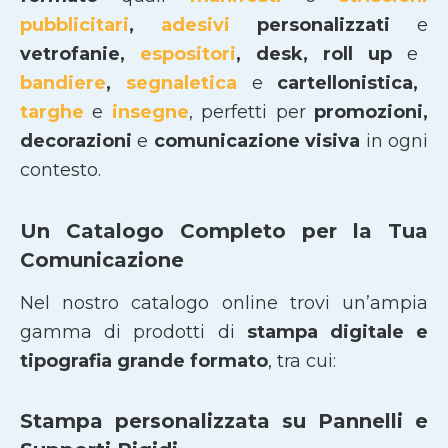
pubblicitari
,
adesivi
personalizzati
e
vetrofanie,
espositori
, desk, roll up
e
bandiere
,
segnaletica
e
cartellonistica,
targhe
e
insegne
, perfetti per
promozioni,
decorazioni
e
comunicazione visiva
in ogni
contesto.
Un Catalogo Completo per la Tua
Comunicazione
Nel nostro catalogo online trovi un’ampia
gamma di prodotti di
stampa digitale e
tipografia grande formato
, tra cui:
Stampa personalizzata su Pannelli e