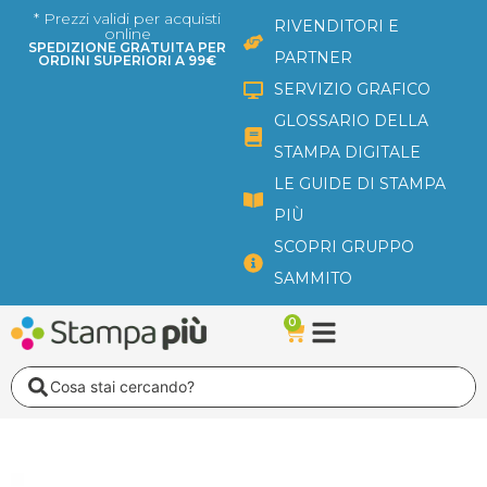
Vai
* Prezzi validi per acquisti
RIVENDITORI E
online
al
SPEDIZIONE GRATUITA PER
PARTNER
ORDINI SUPERIORI A 99€
contenuto
SERVIZIO GRAFICO
GLOSSARIO DELLA
STAMPA DIGITALE
LE GUIDE DI STAMPA
PIÙ
SCOPRI GRUPPO
SAMMITO
0
Carrello
Search
...