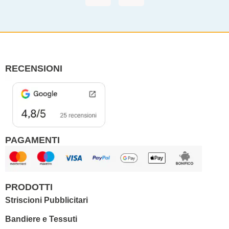
c
s
e
t
b
a
o
g
o
r
RECENSIONI
k
a
m
PAGAMENTI
PRODOTTI
Striscioni Pubblicitari
Bandiere e Tessuti