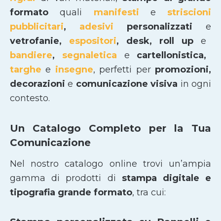
formato
quali
manifesti
e
striscioni
pubblicitari
,
adesivi
personalizzati
e
vetrofanie,
espositori
, desk, roll up
e
bandiere
,
segnaletica
e
cartellonistica,
targhe
e
insegne
, perfetti per
promozioni,
decorazioni
e
comunicazione visiva
in ogni
contesto.
Un Catalogo Completo per la Tua
Comunicazione
Nel nostro catalogo online trovi un’ampia
gamma di prodotti di
stampa digitale e
tipografia grande formato
, tra cui: