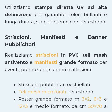
Utilizziamo
stampa diretta UV ad alta
definizione
per garantire colori brillanti e
lunga durata, sia per interno che per esterno.
Striscioni, Manifesti e Banner
Pubblicitari
Realizziamo
striscioni
in PVC
,
teli mesh
antivento
e
manifesti
grande formato
per
eventi, promozioni, cantieri e affissioni.
Striscioni pubblicitari occhiellati
Teli mesh microforati
per esterno
Poster grande formato m
3×2
,
6×3
e
12×3
e medio formato, da cm
50×70
a