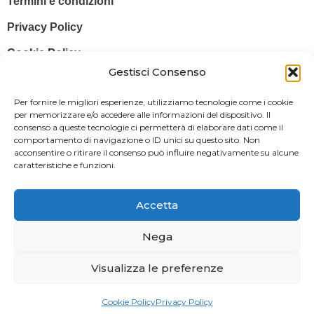
Termini e condizioni
Privacy Policy
Cookie Policy
Gestisci Consenso
© 2025 Stampa più – Stampa più di Salvatore Sammito s.a.s – Sede
Per fornire le migliori esperienze, utilizziamo tecnologie come i cookie
Legale: Via Silvio Pellico, 43 97015 MODICA (RG) – P. IVA: IT
per memorizzare e/o accedere alle informazioni del dispositivo. Il
consenso a queste tecnologie ci permetterà di elaborare dati come il
01470350883
comportamento di navigazione o ID unici su questo sito. Non
acconsentire o ritirare il consenso può influire negativamente su alcune
Powered By
Il Brandificio
caratteristiche e funzioni.
Obblighi informativi per le erogazioni pubbliche: gli aiuti di Stato e gli
aiuti de minimis ricevuti dalla nostra impresa sono contenuti nel
Accetta
Registro nazionale degli aiuti di Stato di cui all’art. 52 della L. 234/2012
in modo da adempiere all’obbligo informativo relativo ai contributi
Nega
statali di cui alla Legge 124/2017 (Legge annuale per il mercato e la
Visualizza le preferenze
concorrenza – art. 1, commi 125 – 129), successivamente modificata
dal Decreto Legge 34/2019.
Cookie Policy
Privacy Policy