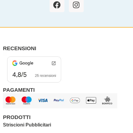
F
I
a
n
c
s
e
t
b
a
o
g
o
r
RECENSIONI
k
a
m
PAGAMENTI
PRODOTTI
Striscioni Pubblicitari