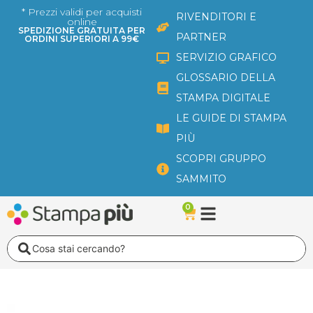
Vai
* Prezzi validi per acquisti
RIVENDITORI E
online
al
SPEDIZIONE GRATUITA PER
PARTNER
ORDINI SUPERIORI A 99€
contenuto
SERVIZIO GRAFICO
GLOSSARIO DELLA
STAMPA DIGITALE
LE GUIDE DI STAMPA
PIÙ
SCOPRI GRUPPO
SAMMITO
0
Carrello
Search
...