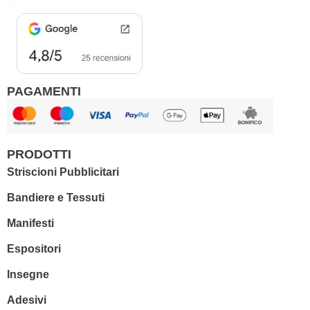
k
a
m
PAGAMENTI
PRODOTTI
Striscioni Pubblicitari
Bandiere e Tessuti
Manifesti
Espositori
Insegne
Adesivi