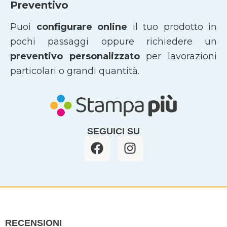
Preventivo
Puoi
configurare online
il tuo prodotto in
pochi passaggi oppure richiedere un
preventivo personalizzato
per lavorazioni
particolari o grandi quantità.
SEGUICI SU
F
I
a
n
c
s
e
t
b
a
o
g
o
r
RECENSIONI