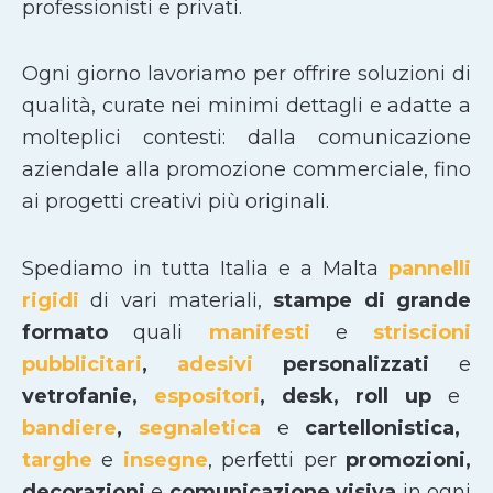
professionisti e privati.
Ogni giorno lavoriamo per offrire soluzioni di
qualità, curate nei minimi dettagli e adatte a
molteplici contesti: dalla comunicazione
aziendale alla promozione commerciale, fino
ai progetti creativi più originali.
Spediamo in tutta Italia e a Malta
pannelli
rigidi
di vari materiali,
stampe di grande
formato
quali
manifesti
e
striscioni
pubblicitari
,
adesivi
personalizzati
e
vetrofanie,
espositori
, desk, roll up
e
bandiere
,
segnaletica
e
cartellonistica,
targhe
e
insegne
, perfetti per
promozioni,
decorazioni
e
comunicazione visiva
in ogni