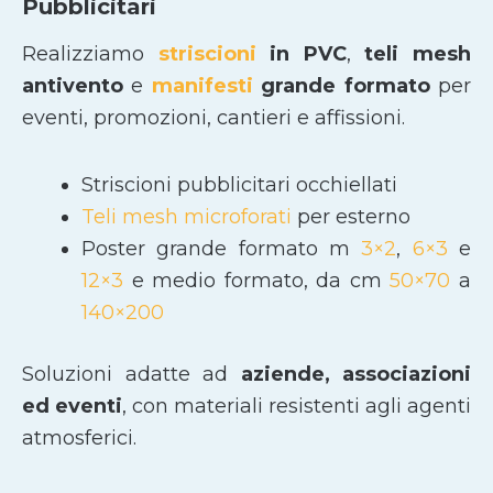
Pubblicitari
Realizziamo
striscioni
in PVC
,
teli mesh
antivento
e
manifesti
grande formato
per
eventi, promozioni, cantieri e affissioni.
Striscioni pubblicitari occhiellati
Teli mesh microforati
per esterno
Poster grande formato m
3×2
,
6×3
e
12×3
e medio formato, da cm
50×70
a
140×200
Soluzioni adatte ad
aziende, associazioni
ed eventi
, con materiali resistenti agli agenti
atmosferici.