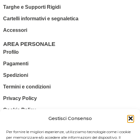
Targhe e Supporti Rigidi
Cartelli informativi e segnaletica
Accessori
AREA PERSONALE
Profilo
Pagamenti
Spedizioni
Termini e condizioni
Privacy Policy
Cookie Policy
Gestisci Consenso
© 2025 Stampa più – Stampa più di Salvatore Sammito s.a.s – Sede
Per fornire le migliori esperienze, utilizziamo tecnologie come i cookie
Legale: Via Silvio Pellico, 43 97015 MODICA (RG) – P. IVA: IT
per memorizzare e/o accedere alle informazioni del dispositivo. Il