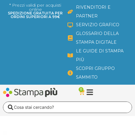
Vai
* Prezzi validi per acquisti
RIVENDITORI E
online
al
SPEDIZIONE GRATUITA PER
PARTNER
ORDINI SUPERIORI A 99€
contenuto
SERVIZIO GRAFICO
GLOSSARIO DELLA
STAMPA DIGITALE
LE GUIDE DI STAMPA
PIÙ
SCOPRI GRUPPO
SAMMITO
0
Carrello
Search
...