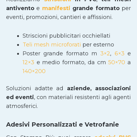
antivento
e
manifesti
grande formato
per
eventi, promozioni, cantieri e affissioni.
Striscioni pubblicitari occhiellati
Teli mesh microforati
per esterno
Poster grande formato m
3×2
,
6×3
e
12×3
e medio formato, da cm
50×70
a
140×200
Soluzioni adatte ad
aziende, associazioni
ed eventi
, con materiali resistenti agli agenti
atmosferici.
Adesivi Personalizzati e Vetrofanie