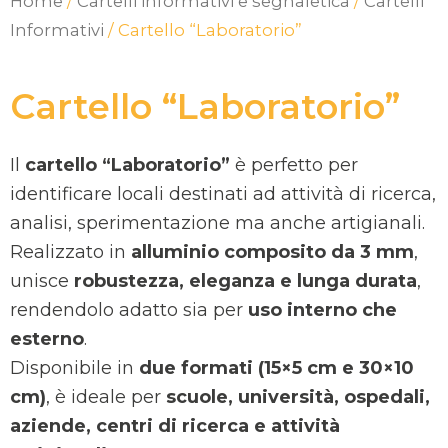
Home
/
Cartelli informativi e segnaletica
/
Cartelli
Informativi
/ Cartello “Laboratorio”
Cartello “Laboratorio”
Il
cartello “Laboratorio”
è perfetto per
identificare locali destinati ad attività di ricerca,
analisi, sperimentazione ma anche artigianali.
Realizzato in
alluminio composito da 3 mm
,
unisce
robustezza, eleganza e lunga durata
,
rendendolo adatto sia per
uso interno che
esterno
.
Disponibile in
due formati (15×5 cm e 30×10
cm)
, è ideale per
scuole, università, ospedali,
aziende, centri di ricerca e attività