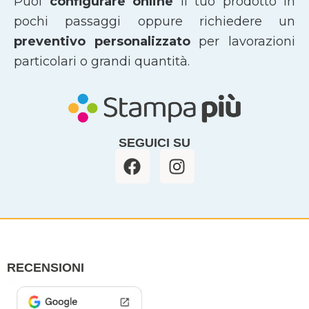
Puoi
configurare online
il tuo prodotto in
pochi passaggi oppure richiedere un
preventivo personalizzato
per lavorazioni
particolari o grandi quantità.
SEGUICI SU
F
I
a
n
c
s
e
t
b
a
o
g
o
r
RECENSIONI
k
a
m