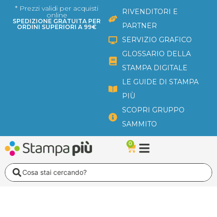
Vai
* Prezzi validi per acquisti
RIVENDITORI E
online
al
SPEDIZIONE GRATUITA PER
PARTNER
ORDINI SUPERIORI A 99€
contenuto
SERVIZIO GRAFICO
GLOSSARIO DELLA
STAMPA DIGITALE
LE GUIDE DI STAMPA
PIÙ
SCOPRI GRUPPO
SAMMITO
0
Carrello
Search
...