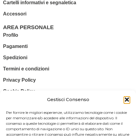
Cartelli informativi e segnaletica
Accessori
AREA PERSONALE
Profilo
Pagamenti
Spedizioni
Termini e condizioni
Privacy Policy
Cookie Policy
Gestisci Consenso
© 2025 Stampa più – Stampa più di Salvatore Sammito s.a.s – Sede
Per fornire le migliori esperienze, utilizziamo tecnologie come i cookie
Legale: Via Silvio Pellico, 43 97015 MODICA (RG) – P. IVA: IT
per memorizzare e/o accedere alle informazioni del dispositivo. Il
consenso a queste tecnologie ci permetterà di elaborare dati come il
01470350883
comportamento di navigazione o ID unici su questo sito. Non
acconsentire o ritirare il consenso può influire negativamente su alcune
Powered By
Il Brandificio