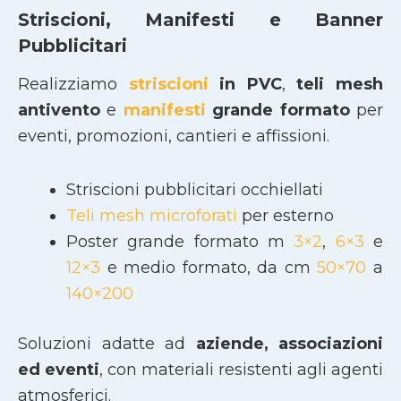
Striscioni, Manifesti e Banner
Pubblicitari
Realizziamo
striscioni
in PVC
,
teli mesh
antivento
e
manifesti
grande formato
per
eventi, promozioni, cantieri e affissioni.
Striscioni pubblicitari occhiellati
Teli mesh microforati
per esterno
Poster grande formato m
3×2
,
6×3
e
12×3
e medio formato, da cm
50×70
a
140×200
Soluzioni adatte ad
aziende, associazioni
ed eventi
, con materiali resistenti agli agenti
atmosferici.