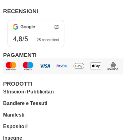
o
g
o
r
RECENSIONI
k
a
m
PAGAMENTI
PRODOTTI
Striscioni Pubblicitari
Bandiere e Tessuti
Manifesti
Espositori
Insegne