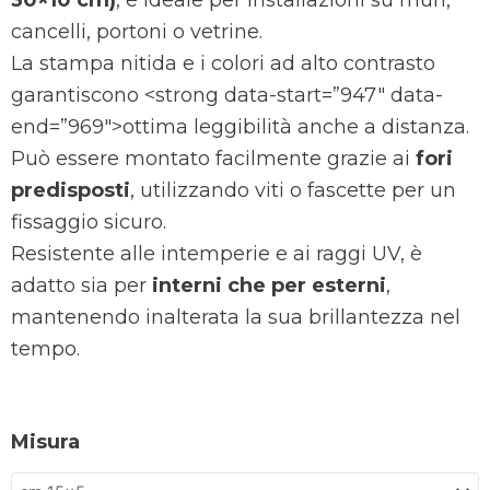
30×10 cm)
, è ideale per installazioni su muri,
cancelli, portoni o vetrine.
La stampa nitida e i colori ad alto contrasto
garantiscono <strong data-start=”947″ data-
end=”969″>ottima leggibilità anche a distanza.
Può essere montato facilmente grazie ai
fori
predisposti
, utilizzando viti o fascette per un
fissaggio sicuro.
Resistente alle intemperie e ai raggi UV, è
adatto sia per
interni che per esterni
,
mantenendo inalterata la sua brillantezza nel
tempo.
Misura