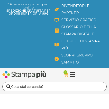
Vai
* Prezzi validi per acquisti
RIVENDITORI E
online
al
SPEDIZIONE GRATUITA PER
PARTNER
ORDINI SUPERIORI A 99€
contenuto
SERVIZIO GRAFICO
GLOSSARIO DELLA
STAMPA DIGITALE
LE GUIDE DI STAMPA
PIÙ
SCOPRI GRUPPO
SAMMITO
0
Carrello
Search
...