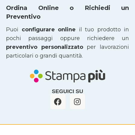
Ordina Online o Richiedi un
Preventivo
Puoi
configurare online
il tuo prodotto in
pochi passaggi oppure richiedere un
preventivo personalizzato
per lavorazioni
particolari o grandi quantità.
SEGUICI SU
F
I
a
n
c
s
e
t
b
a