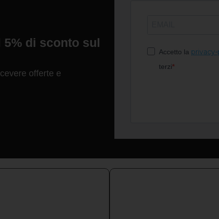
il 5% di sconto sul
privacy-
Accetto la
terzi
evere offerte e