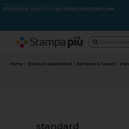
Vai
* Prezzi validi per acquisti online
SPEDIZIONE GRATUITA PER ORDINI SUPERIORI A 99€
al
contenuto
Search
...
Home
Striscioni pubblicitari
Bandiere e Tessuti
Mani
standard