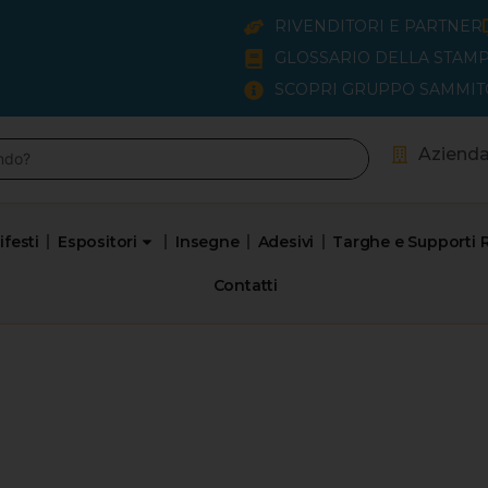
RIVENDITORI E PARTNER
GLOSSARIO DELLA STAMP
SCOPRI GRUPPO SAMMIT
Aziend
festi
Espositori
Insegne
Adesivi
Targhe e Supporti R
Contatti