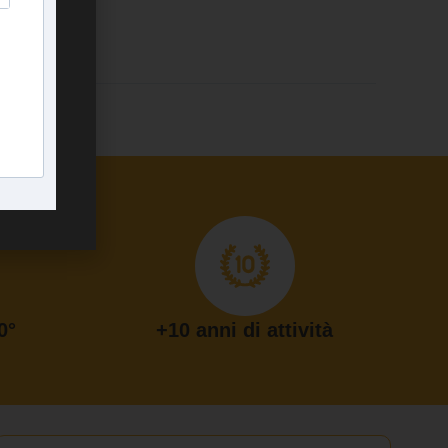
0°
+10 anni di attività