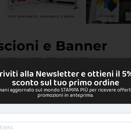
riviti alla Newsletter e ottieni il 5
li, prezzi e tempi di consegna
sconto sul tuo primo ordine
mani aggiornato sul mondo STAMPA PIÙ per ricevere offert
promozioni in anteprima.
tari per promuovere un evento, una nuova apertura, 
to e il fornitore giusto fa la differenza tra una s
hé gli striscioni pubblicitari funzionano ancora Non