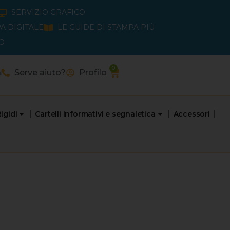
SERVIZIO GRAFICO
A DIGITALE
LE GUIDE DI STAMPA PIÙ
O
0
Carrello
a
Serve aiuto?
Profilo
igidi
Cartelli informativi e segnaletica
Accessori