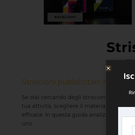
Isc
Striscioni pubblicitari: materia
Ri
Se stai cercando degli striscioni pubblici
tua attività, scegliere il materiale corret
efficace. In questa guida analizziamo: Perc
uno