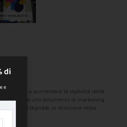
% di
e e
un’offerta o aumentare la visibilità della
emplice stampa e uno strumento di marketing
ostante il digitale, lo striscione resta