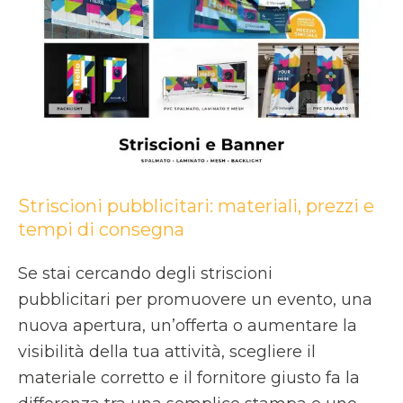
pubblicitari:
materiali,
prezzi
e
tempi
di
consegna
Striscioni pubblicitari: materiali, prezzi e
tempi di consegna
Se stai cercando degli striscioni
pubblicitari per promuovere un evento, una
nuova apertura, un’offerta o aumentare la
visibilità della tua attività, scegliere il
materiale corretto e il fornitore giusto fa la