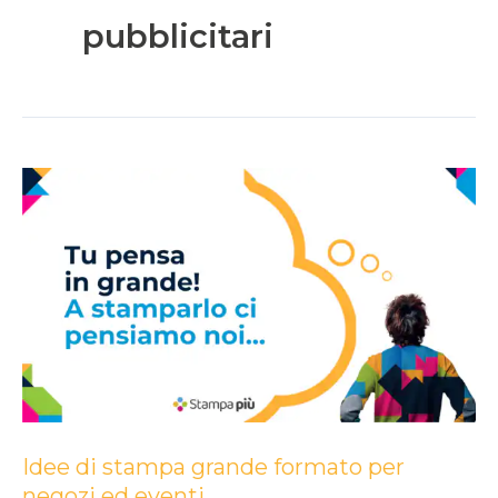
pubblicitari
Idee
di
stampa
grande
formato
per
negozi
ed
eventi
Idee di stampa grande formato per
negozi ed eventi