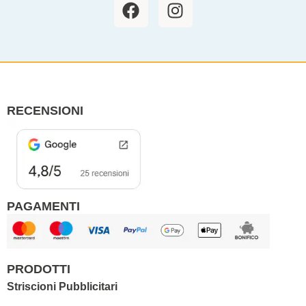
F
I
a
n
c
s
e
t
b
a
o
g
o
r
RECENSIONI
k
a
m
PAGAMENTI
PRODOTTI
Striscioni Pubblicitari