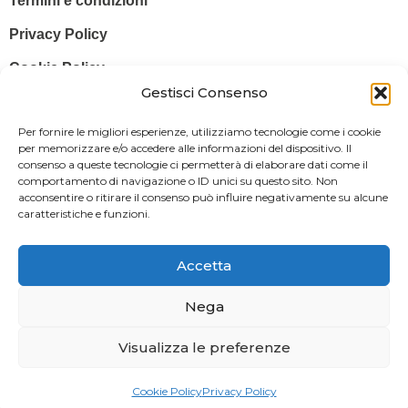
Termini e condizioni
Privacy Policy
Cookie Policy
Gestisci Consenso
© 2025 Stampa più – Stampa più di Salvatore Sammito s.a.s – Sede
Per fornire le migliori esperienze, utilizziamo tecnologie come i cookie
Legale: Via Silvio Pellico, 43 97015 MODICA (RG) – P. IVA: IT
per memorizzare e/o accedere alle informazioni del dispositivo. Il
consenso a queste tecnologie ci permetterà di elaborare dati come il
01470350883
comportamento di navigazione o ID unici su questo sito. Non
acconsentire o ritirare il consenso può influire negativamente su alcune
Powered By
Il Brandificio
caratteristiche e funzioni.
Obblighi informativi per le erogazioni pubbliche: gli aiuti di Stato e gli
aiuti de minimis ricevuti dalla nostra impresa sono contenuti nel
Accetta
Registro nazionale degli aiuti di Stato di cui all’art. 52 della L. 234/2012
in modo da adempiere all’obbligo informativo relativo ai contributi
Nega
statali di cui alla Legge 124/2017 (Legge annuale per il mercato e la
Visualizza le preferenze
concorrenza – art. 1, commi 125 – 129), successivamente modificata
dal Decreto Legge 34/2019.
Cookie Policy
Privacy Policy