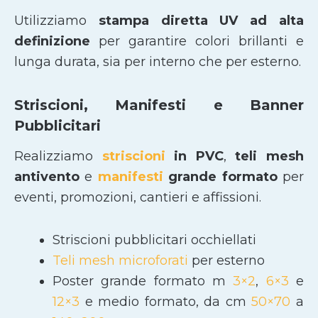
Utilizziamo
stampa diretta UV ad alta
definizione
per garantire colori brillanti e
lunga durata, sia per interno che per esterno.
Striscioni, Manifesti e Banner
Pubblicitari
Realizziamo
striscioni
in PVC
,
teli mesh
antivento
e
manifesti
grande formato
per
eventi, promozioni, cantieri e affissioni.
Striscioni pubblicitari occhiellati
Teli mesh microforati
per esterno
Poster grande formato m
3×2
,
6×3
e
12×3
e medio formato, da cm
50×70
a