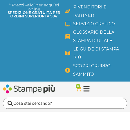
Vai
* Prezzi validi per acquisti
RIVENDITORI E
online
al
SPEDIZIONE GRATUITA PER
PARTNER
ORDINI SUPERIORI A 99€
contenuto
SERVIZIO GRAFICO
GLOSSARIO DELLA
STAMPA DIGITALE
LE GUIDE DI STAMPA
PIÙ
SCOPRI GRUPPO
SAMMITO
0
Carrello
Search
...