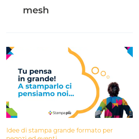
mesh
Idee
di
stampa
grande
formato
per
negozi
ed
eventi
Idee di stampa grande formato per
negozi ed eventi