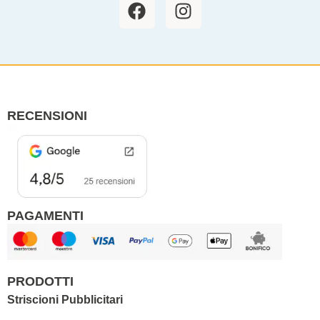
F
I
a
n
c
s
e
t
b
a
o
g
o
r
RECENSIONI
k
a
m
PAGAMENTI
PRODOTTI
Striscioni Pubblicitari