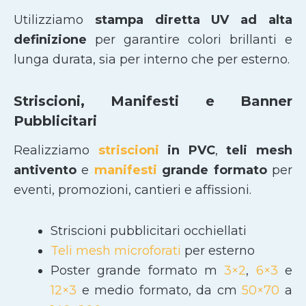
Utilizziamo
stampa diretta UV ad alta
definizione
per garantire colori brillanti e
lunga durata, sia per interno che per esterno.
Striscioni, Manifesti e Banner
Pubblicitari
Realizziamo
striscioni
in PVC
,
teli mesh
antivento
e
manifesti
grande formato
per
eventi, promozioni, cantieri e affissioni.
Striscioni pubblicitari occhiellati
Teli mesh microforati
per esterno
Poster grande formato m
3×2
,
6×3
e
12×3
e medio formato, da cm
50×70
a