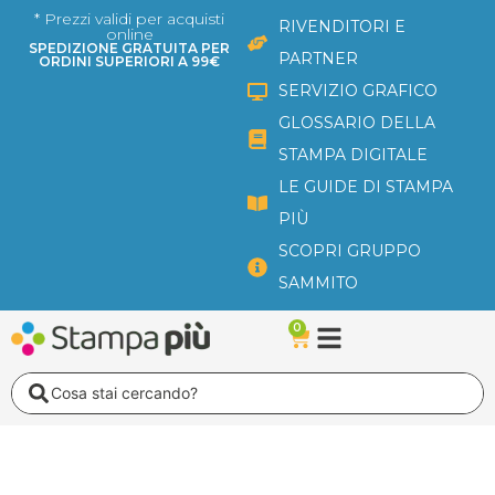
Vai
* Prezzi validi per acquisti
RIVENDITORI E
online
al
SPEDIZIONE GRATUITA PER
PARTNER
ORDINI SUPERIORI A 99€
contenuto
SERVIZIO GRAFICO
GLOSSARIO DELLA
STAMPA DIGITALE
LE GUIDE DI STAMPA
PIÙ
SCOPRI GRUPPO
SAMMITO
0
Carrello
Search
...