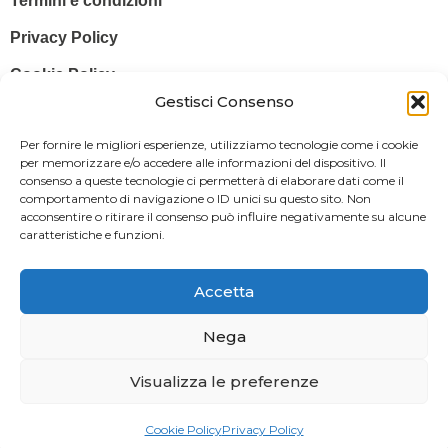
Termini e condizioni
Privacy Policy
Cookie Policy
Gestisci Consenso
© 2025 Stampa più – Stampa più di Salvatore Sammito s.a.s – Sede
Per fornire le migliori esperienze, utilizziamo tecnologie come i cookie
Legale: Via Silvio Pellico, 43 97015 MODICA (RG) – P. IVA: IT
per memorizzare e/o accedere alle informazioni del dispositivo. Il
consenso a queste tecnologie ci permetterà di elaborare dati come il
01470350883
comportamento di navigazione o ID unici su questo sito. Non
acconsentire o ritirare il consenso può influire negativamente su alcune
Powered By
Il Brandificio
caratteristiche e funzioni.
Obblighi informativi per le erogazioni pubbliche: gli aiuti di Stato e gli
aiuti de minimis ricevuti dalla nostra impresa sono contenuti nel
Accetta
Registro nazionale degli aiuti di Stato di cui all’art. 52 della L. 234/2012
in modo da adempiere all’obbligo informativo relativo ai contributi
Nega
statali di cui alla Legge 124/2017 (Legge annuale per il mercato e la
Visualizza le preferenze
concorrenza – art. 1, commi 125 – 129), successivamente modificata
dal Decreto Legge 34/2019.
Cookie Policy
Privacy Policy