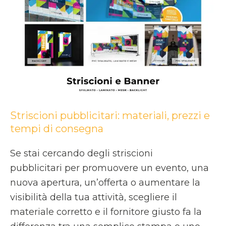
pubblicitari:
materiali,
prezzi
e
tempi
di
consegna
Striscioni pubblicitari: materiali, prezzi e
tempi di consegna
Se stai cercando degli striscioni
pubblicitari per promuovere un evento, una
nuova apertura, un’offerta o aumentare la
visibilità della tua attività, scegliere il
materiale corretto e il fornitore giusto fa la