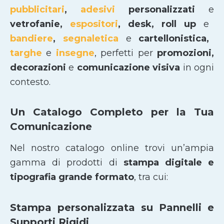
pubblicitari
,
adesivi
personalizzati
e
vetrofanie,
espositori
, desk, roll up
e
bandiere
,
segnaletica
e
cartellonistica,
targhe
e
insegne
, perfetti per
promozioni,
decorazioni
e
comunicazione visiva
in ogni
contesto.
Un Catalogo Completo per la Tua
Comunicazione
Nel nostro catalogo online trovi un’ampia
gamma di prodotti di
stampa digitale e
tipografia grande formato
, tra cui:
Stampa personalizzata su Pannelli e
Supporti Rigidi