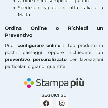
Ordine online semplice e guidato
Spedizioni rapide in tutta Italia e a
Malta
Ordina Online o Richiedi un
Preventivo
Puoi
configurare online
il tuo prodotto in
pochi passaggi oppure richiedere un
preventivo personalizzato
per lavorazioni
particolari o grandi quantità.
SEGUICI SU
F
I
a
n