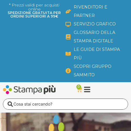
Vai
* Prezzi validi per acquisti
RIVENDITORI E
online
al
SPEDIZIONE GRATUITA PER
PARTNER
ORDINI SUPERIORI A 99€
contenuto
SERVIZIO GRAFICO
GLOSSARIO DELLA
STAMPA DIGITALE
LE GUIDE DI STAMPA
PIÙ
SCOPRI GRUPPO
SAMMITO
0
Carrello
Search
...