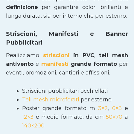
definizione
per garantire colori brillanti e
lunga durata, sia per interno che per esterno.
Striscioni, Manifesti e Banner
Pubblicitari
Realizziamo
striscioni
in PVC
,
teli mesh
antivento
e
manifesti
grande formato
per
eventi, promozioni, cantieri e affissioni.
Striscioni pubblicitari occhiellati
Teli mesh microforati
per esterno
Poster grande formato m
3×2
,
6×3
e
12×3
e medio formato, da cm
50×70
a
140×200