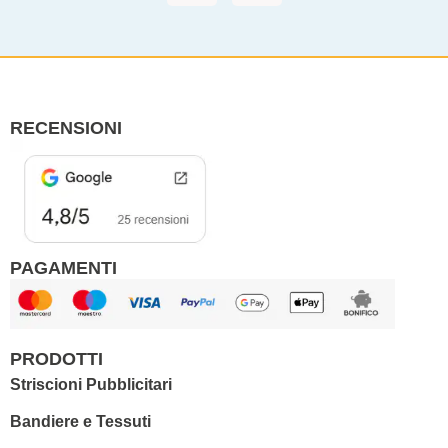
c
s
e
t
b
a
o
g
o
r
RECENSIONI
k
a
m
PAGAMENTI
PRODOTTI
Striscioni Pubblicitari
Bandiere e Tessuti