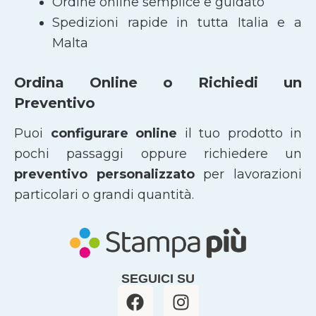
Ordine online semplice e guidato
Spedizioni rapide in tutta Italia e a
Malta
Ordina Online o Richiedi un
Preventivo
Puoi
configurare online
il tuo prodotto in
pochi passaggi oppure richiedere un
preventivo personalizzato
per lavorazioni
particolari o grandi quantità.
SEGUICI SU
F
I
a
n