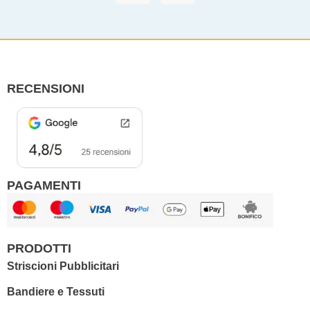
c
s
e
t
b
a
o
g
o
r
RECENSIONI
k
a
m
PAGAMENTI
PRODOTTI
Striscioni Pubblicitari
Bandiere e Tessuti