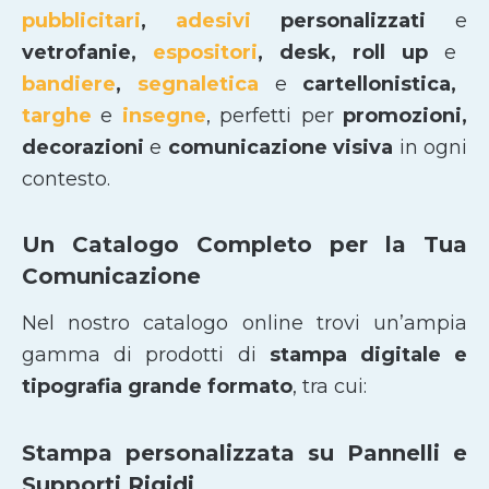
pubblicitari
,
adesivi
personalizzati
e
vetrofanie,
espositori
, desk, roll up
e
bandiere
,
segnaletica
e
cartellonistica,
targhe
e
insegne
, perfetti per
promozioni,
decorazioni
e
comunicazione visiva
in ogni
contesto.
Un Catalogo Completo per la Tua
Comunicazione
Nel nostro catalogo online trovi un’ampia
gamma di prodotti di
stampa digitale e
tipografia grande formato
, tra cui:
Stampa personalizzata su Pannelli e
Supporti Rigidi