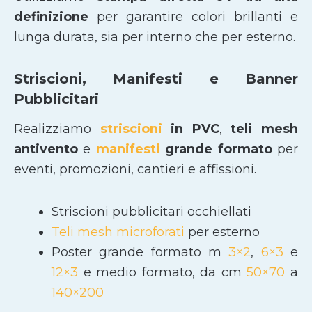
definizione
per garantire colori brillanti e
lunga durata, sia per interno che per esterno.
Striscioni, Manifesti e Banner
Pubblicitari
Realizziamo
striscioni
in PVC
,
teli mesh
antivento
e
manifesti
grande formato
per
eventi, promozioni, cantieri e affissioni.
Striscioni pubblicitari occhiellati
Teli mesh microforati
per esterno
Poster grande formato m
3×2
,
6×3
e
12×3
e medio formato, da cm
50×70
a
140×200