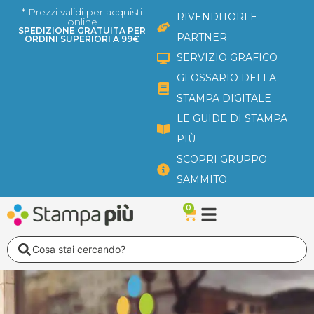
Vai
* Prezzi validi per acquisti
RIVENDITORI E
online
al
SPEDIZIONE GRATUITA PER
PARTNER
ORDINI SUPERIORI A 99€
contenuto
SERVIZIO GRAFICO
GLOSSARIO DELLA
STAMPA DIGITALE
LE GUIDE DI STAMPA
PIÙ
SCOPRI GRUPPO
SAMMITO
0
Carrello
Search
...