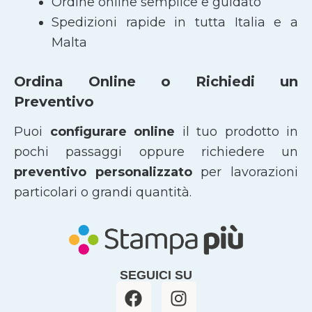
Ordine online semplice e guidato
Spedizioni rapide in tutta Italia e a
Malta
Ordina Online o Richiedi un
Preventivo
Puoi
configurare online
il tuo prodotto in
pochi passaggi oppure richiedere un
preventivo personalizzato
per lavorazioni
particolari o grandi quantità.
SEGUICI SU
F
I
a
n