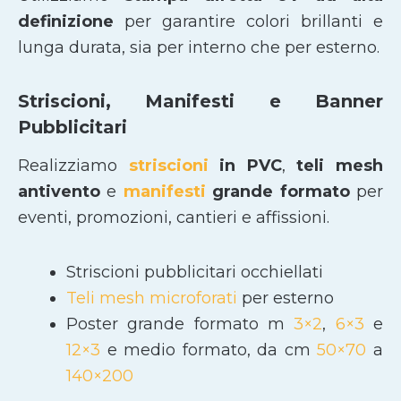
definizione
per garantire colori brillanti e
lunga durata, sia per interno che per esterno.
Striscioni, Manifesti e Banner
Pubblicitari
Realizziamo
striscioni
in PVC
,
teli mesh
antivento
e
manifesti
grande formato
per
eventi, promozioni, cantieri e affissioni.
Striscioni pubblicitari occhiellati
Teli mesh microforati
per esterno
Poster grande formato m
3×2
,
6×3
e
12×3
e medio formato, da cm
50×70
a
140×200