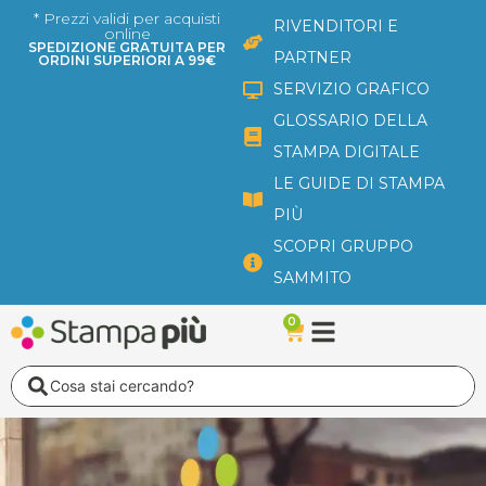
Vai
* Prezzi validi per acquisti
RIVENDITORI E
online
al
SPEDIZIONE GRATUITA PER
PARTNER
ORDINI SUPERIORI A 99€
contenuto
SERVIZIO GRAFICO
GLOSSARIO DELLA
STAMPA DIGITALE
LE GUIDE DI STAMPA
PIÙ
SCOPRI GRUPPO
SAMMITO
0
Carrello
Search
...