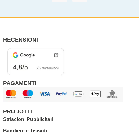
c
s
e
t
b
a
o
g
o
r
RECENSIONI
k
a
m
PAGAMENTI
PRODOTTI
Striscioni Pubblicitari
Bandiere e Tessuti