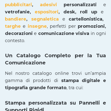
pubblicitari
,
adesivi
personalizzati
e
vetrofanie,
espositori
, desk, roll up
e
bandiere
,
segnaletica
e
cartellonistica,
targhe
e
insegne
, perfetti per
promozioni,
decorazioni
e
comunicazione visiva
in ogni
contesto.
Un Catalogo Completo per la Tua
Comunicazione
Nel nostro catalogo online trovi un’ampia
gamma di prodotti di
stampa digitale e
tipografia grande formato
, tra cui:
Stampa personalizzata su Pannelli e
Supporti Rigidi