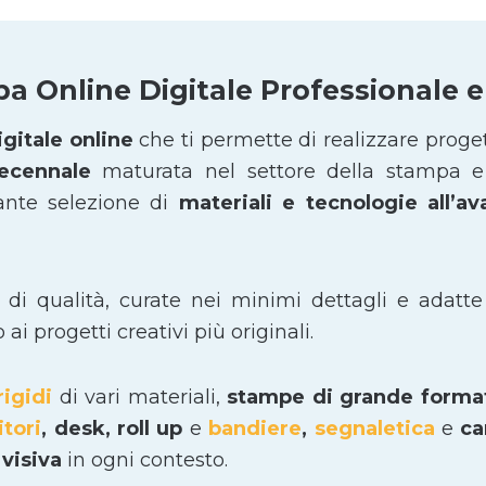
pa Online Digitale Professionale
gitale online
che ti permette di realizzare proge
decennale
maturata nel settore della stampa e 
ante selezione di
materiali e tecnologie all’a
i di qualità, curate nei minimi dettagli e adatte
i progetti creativi più originali.
rigidi
di vari materiali,
stampe di grande form
itori
, desk, roll up
e
bandiere
,
segnaletica
e
car
visiva
in ogni contesto.