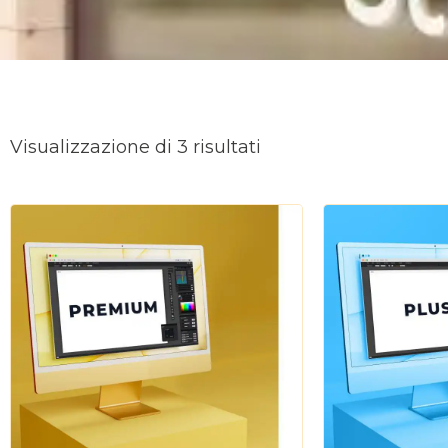
Ordina
in
Visualizzazione di 3 risultati
base
al
più
recente