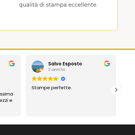
qualità di stampa eccellente.
Salvo Esposto
2 anni fa
Stampe perfette.
Prof
assima
Compli
ezzi e
imp