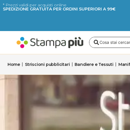
Vai
* Prezzi validi per acquisti online
SPEDIZIONE GRATUITA PER ORDINI SUPERIORI A 99€
al
contenuto
Search
...
Home
Striscioni pubblicitari
Bandiere e Tessuti
Manif