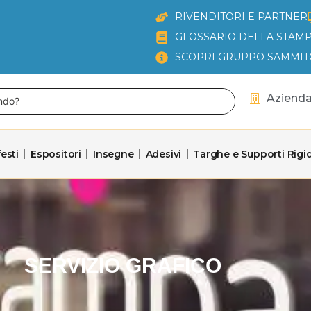
RIVENDITORI E PARTNER
GLOSSARIO DELLA STAMP
SCOPRI GRUPPO SAMMIT
Aziend
esti
Espositori
Insegne
Adesivi
Targhe e Supporti Rigid
SERVIZIO GRAFICO