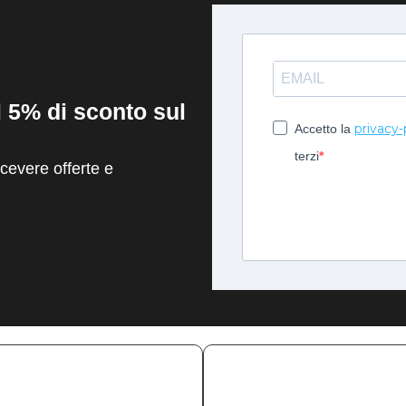
il 5% di sconto sul
privacy-
Accetto la
terzi
evere offerte e