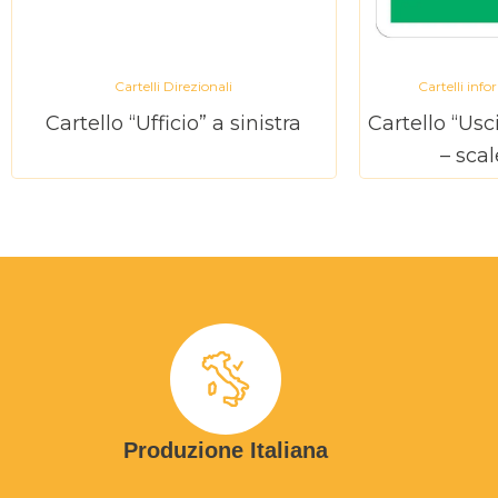
Cartelli Direzionali
Cartelli info
Cartello “Ufficio” a sinistra
Cartello “Us
– scal
Produzione Italiana