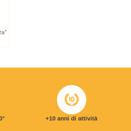
za”
0°
+10 anni di attività