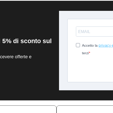
il 5% di sconto sul
privacy-
Accetto la
terzi
evere offerte e