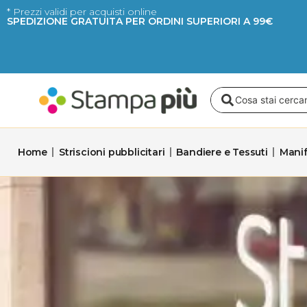
Vai
* Prezzi validi per acquisti online
SPEDIZIONE GRATUITA PER ORDINI SUPERIORI A 99€
al
contenuto
Search
...
Home
Striscioni pubblicitari
Bandiere e Tessuti
Manif