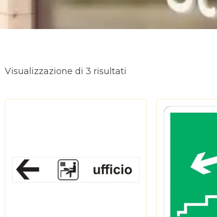
Ordina
in
Visualizzazione di 3 risultati
base
al
più
recente