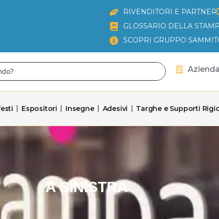
RIVENDITORI E PARTNER
GLOSSARIO DELLA STAMP
SCOPRI GRUPPO SAMMIT
Aziend
esti
Espositori
Insegne
Adesivi
Targhe e Supporti Rigid
A SINISTRA