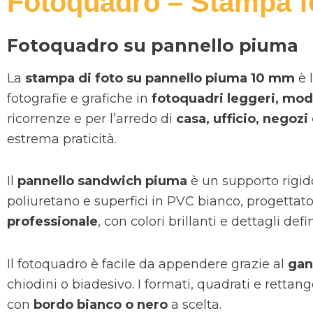
Fotoquadro – Stampa f
Fotoquadro su pannello piuma
La
stampa di foto su pannello piuma 10 mm
è 
fotografie e grafiche in
fotoquadri leggeri, mod
ricorrenze e per l’arredo di
casa, ufficio, negoz
estrema praticità.
Il
pannello sandwich piuma
è un supporto rigid
poliuretano e superfici in PVC bianco, progettat
professionale
, con colori brillanti e dettagli defi
Il fotoquadro è facile da appendere grazie al
gan
chiodini o biadesivo. I formati, quadrati e rettan
con
bordo bianco o nero
a scelta.