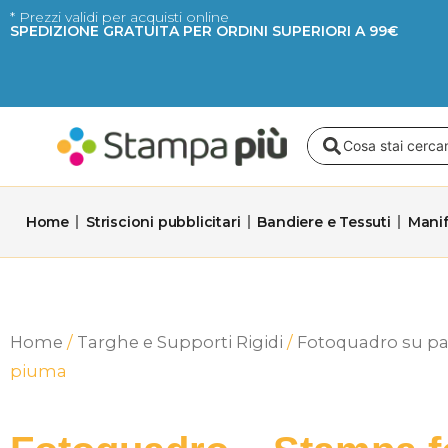
Vai
* Prezzi validi per acquisti online
SPEDIZIONE GRATUITA PER ORDINI SUPERIORI A 99€
al
contenuto
Search
...
Home
Striscioni pubblicitari
Bandiere e Tessuti
Manif
Home
/
Targhe e Supporti Rigidi
/
Fotoquadro su pa
piuma