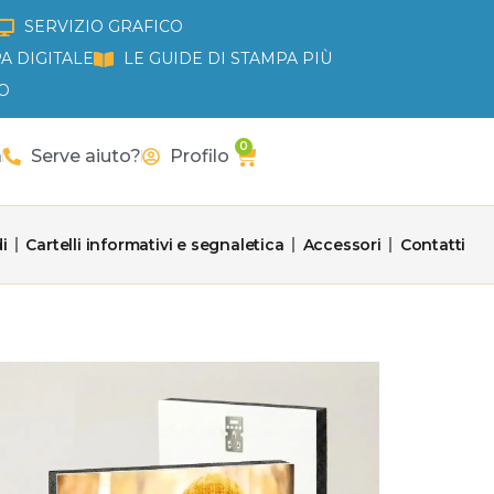
SERVIZIO GRAFICO
A DIGITALE
LE GUIDE DI STAMPA PIÙ
O
0
Carrello
a
Serve aiuto?
Profilo
i
Cartelli informativi e segnaletica
Accessori
Contatti