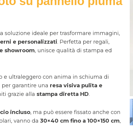
oto su pannello piuma
la soluzione ideale per trasformare immagini,
erni e personalizzati
. Perfetta per regali,
i e showroom
, unisce qualità di stampa ed
o e ultraleggero con anima in schiuma di
o per garantire una
resa visiva pulita e
niti grazie alla
stampa diretta HD
.
cio incluso
, ma può essere fissato anche con
golari, vanno da
30×40 cm fino a 100×150 cm
,