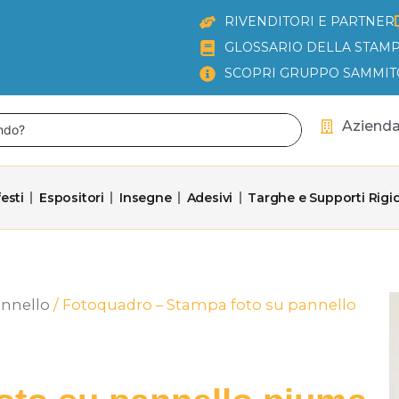
RIVENDITORI E PARTNER
GLOSSARIO DELLA STAMP
SCOPRI GRUPPO SAMMIT
Aziend
esti
Espositori
Insegne
Adesivi
Targhe e Supporti Rigid
nnello
/ Fotoquadro – Stampa foto su pannello