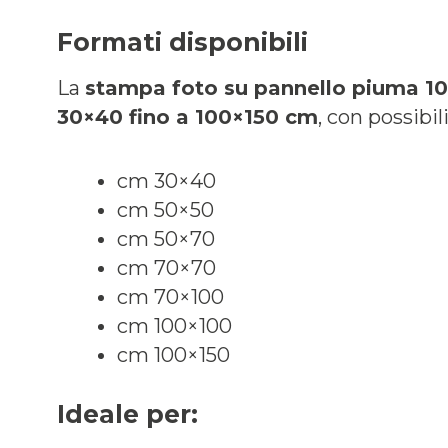
Formati disponibili
La
stampa foto su pannello piuma 
30×40 fino a 100×150 cm
, con possibil
cm 30×40
cm 50×50
cm 50×70
cm 70×70
cm 70×100
cm 100×100
cm 100×150
Ideale per: