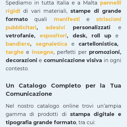
Spediamo in tutta Italia e a Malta
pannelli
rigidi
di vari materiali,
stampe di grande
formato
quali
manifesti
e
striscioni
pubblicitari
,
adesivi
personalizzati
e
vetrofanie,
espositori
, desk, roll up
e
bandiere
,
segnaletica
e
cartellonistica,
targhe
e
insegne
, perfetti per
promozioni,
decorazioni
e
comunicazione visiva
in ogni
contesto.
Un Catalogo Completo per la Tua
Comunicazione
Nel nostro catalogo online trovi un’ampia
gamma di prodotti di
stampa digitale e
tipografia grande formato
, tra cui: