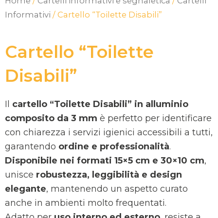
Home
/
Cartelli informativi e segnaletica
/
Cartelli
Informativi
/ Cartello “Toilette Disabili”
Cartello “Toilette
Disabili”
Il
cartello “Toilette Disabili” in alluminio
composito da 3 mm
è perfetto per identificare
con chiarezza i servizi igienici accessibili a tutti,
garantendo
ordine e professionalità
.
Disponibile nei formati 15×5 cm e 30×10 cm
,
unisce
robustezza, leggibilità e design
elegante
, mantenendo un aspetto curato
anche in ambienti molto frequentati.
Adatto per
uso interno ed esterno
, resiste a