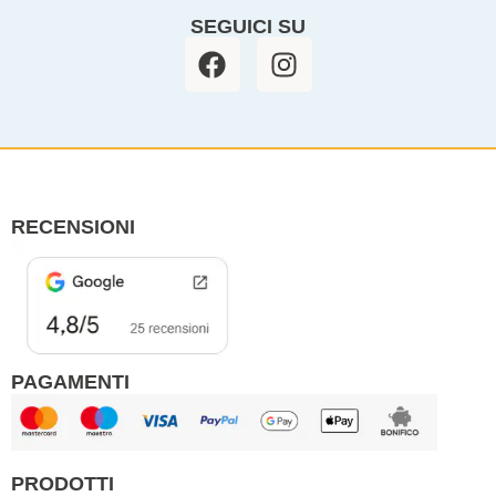
SEGUICI SU
F
I
a
n
c
s
e
t
b
a
o
g
o
r
RECENSIONI
k
a
m
PAGAMENTI
PRODOTTI