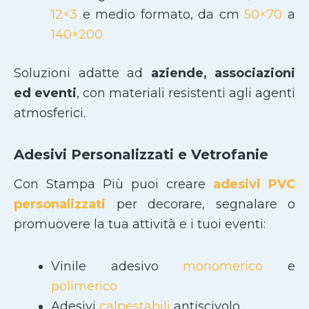
12×3
e medio formato, da cm
50×70
a
140×200
Soluzioni adatte ad
aziende, associazioni
ed eventi
, con materiali resistenti agli agenti
atmosferici.
Adesivi Personalizzati e Vetrofanie
Con Stampa Più puoi creare
adesivi PVC
personalizzati
per decorare, segnalare o
promuovere la tua attività e i tuoi eventi:
Vinile adesivo
monomerico
e
polimerico
Adesivi
calpestabili
antiscivolo