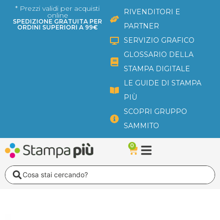
Vai
* Prezzi validi per acquisti
RIVENDITORI E
online
al
SPEDIZIONE GRATUITA PER
PARTNER
ORDINI SUPERIORI A 99€
contenuto
SERVIZIO GRAFICO
GLOSSARIO DELLA
STAMPA DIGITALE
LE GUIDE DI STAMPA
PIÙ
SCOPRI GRUPPO
SAMMITO
0
Carrello
Search
...