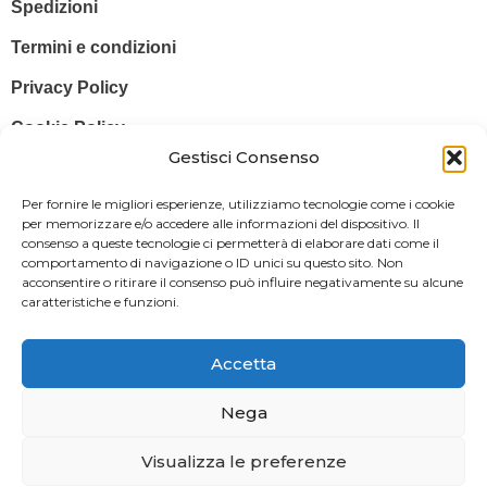
Spedizioni
Termini e condizioni
Privacy Policy
Cookie Policy
Gestisci Consenso
© 2025 Stampa più – Stampa più di Salvatore Sammito s.a.s – Sede
Per fornire le migliori esperienze, utilizziamo tecnologie come i cookie
Legale: Via Silvio Pellico, 43 97015 MODICA (RG) – P. IVA: IT
per memorizzare e/o accedere alle informazioni del dispositivo. Il
consenso a queste tecnologie ci permetterà di elaborare dati come il
01470350883
comportamento di navigazione o ID unici su questo sito. Non
acconsentire o ritirare il consenso può influire negativamente su alcune
Powered By
Il Brandificio
caratteristiche e funzioni.
Obblighi informativi per le erogazioni pubbliche: gli aiuti di Stato e gli
aiuti de minimis ricevuti dalla nostra impresa sono contenuti nel
Accetta
Registro nazionale degli aiuti di Stato di cui all’art. 52 della L. 234/2012
in modo da adempiere all’obbligo informativo relativo ai contributi
Nega
statali di cui alla Legge 124/2017 (Legge annuale per il mercato e la
Visualizza le preferenze
concorrenza – art. 1, commi 125 – 129), successivamente modificata