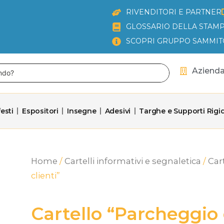
RIVENDITORI E PARTNER
GLOSSARIO DELLA STAMP
SCOPRI GRUPPO SAMMIT
Aziend
esti
Espositori
Insegne
Adesivi
Targhe e Supporti Rigid
Home
/
Cartelli informativi e segnaletica
/
Cart
clienti”
Cartello “Parcheggio 