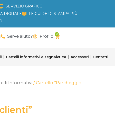
SERVIZIO GRAFICO
A DIGITALE
LE GUIDE DI STAMPA PIÙ
O
0
Carrello
a
Serve aiuto?
Profilo
i
Cartelli informativi e segnaletica
Accessori
Contatti
elli Informativi
/ Cartello “Parcheggio
clienti”