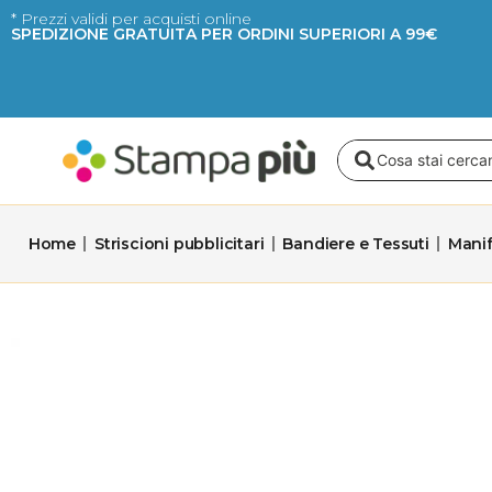
Vai
* Prezzi validi per acquisti online
SPEDIZIONE GRATUITA PER ORDINI SUPERIORI A 99€
al
contenuto
Search
...
Home
Striscioni pubblicitari
Bandiere e Tessuti
Manif