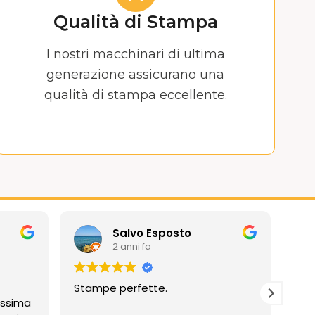
Qualità di Stampa
I nostri macchinari di ultima
generazione assicurano una
qualità di stampa eccellente.
Salvo Esposto
2 anni fa
Stampe perfette.
Prof
assima
Compli