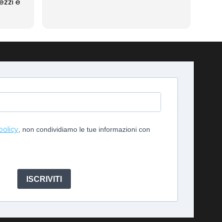
ezzi e
imp
policy
, non condividiamo le tue informazioni con
ISCRIVITI