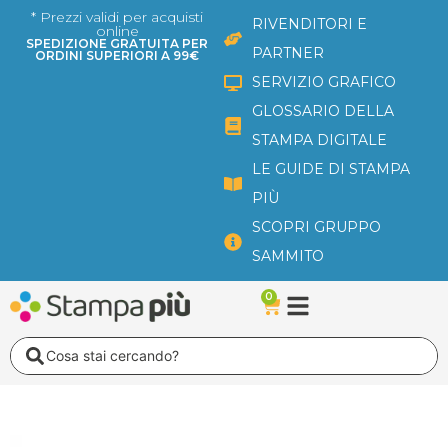
Vai
* Prezzi validi per acquisti
RIVENDITORI E
online
al
SPEDIZIONE GRATUITA PER
PARTNER
ORDINI SUPERIORI A 99€
contenuto
SERVIZIO GRAFICO
GLOSSARIO DELLA
STAMPA DIGITALE
LE GUIDE DI STAMPA
PIÙ
SCOPRI GRUPPO
SAMMITO
0
Carrello
Search
...