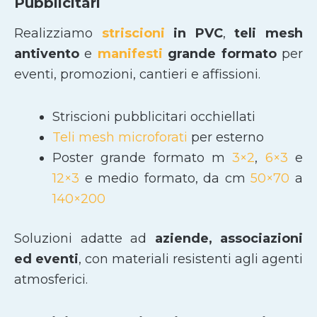
Pubblicitari
Realizziamo
striscioni
in PVC
,
teli mesh
antivento
e
manifesti
grande formato
per
eventi, promozioni, cantieri e affissioni.
Striscioni pubblicitari occhiellati
Teli mesh microforati
per esterno
Poster grande formato m
3×2
,
6×3
e
12×3
e medio formato, da cm
50×70
a
140×200
Soluzioni adatte ad
aziende, associazioni
ed eventi
, con materiali resistenti agli agenti
atmosferici.