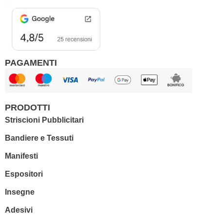
k
a
m
PAGAMENTI
PRODOTTI
Striscioni Pubblicitari
Bandiere e Tessuti
Manifesti
Espositori
Insegne
Adesivi