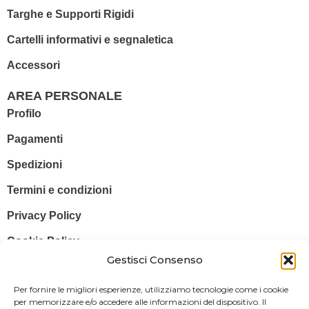
Targhe e Supporti Rigidi
Cartelli informativi e segnaletica
Accessori
AREA PERSONALE
Profilo
Pagamenti
Spedizioni
Termini e condizioni
Privacy Policy
Cookie Policy
Gestisci Consenso
© 2025 Stampa più – Stampa più di Salvatore Sammito s.a.s – Sede
Per fornire le migliori esperienze, utilizziamo tecnologie come i cookie
Legale: Via Silvio Pellico, 43 97015 MODICA (RG) – P. IVA: IT
per memorizzare e/o accedere alle informazioni del dispositivo. Il