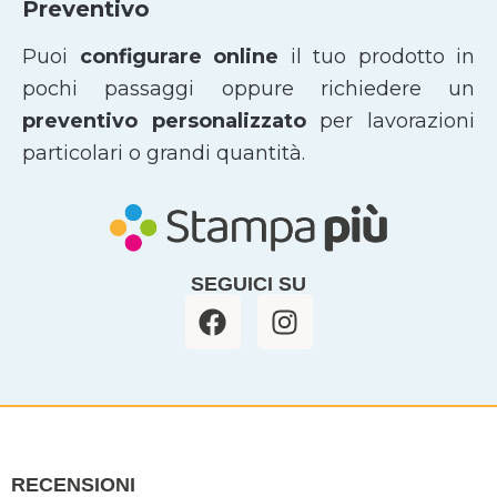
Preventivo
Puoi
configurare online
il tuo prodotto in
pochi passaggi oppure richiedere un
preventivo personalizzato
per lavorazioni
particolari o grandi quantità.
SEGUICI SU
F
I
a
n
c
s
e
t
b
a
o
g
o
r
RECENSIONI