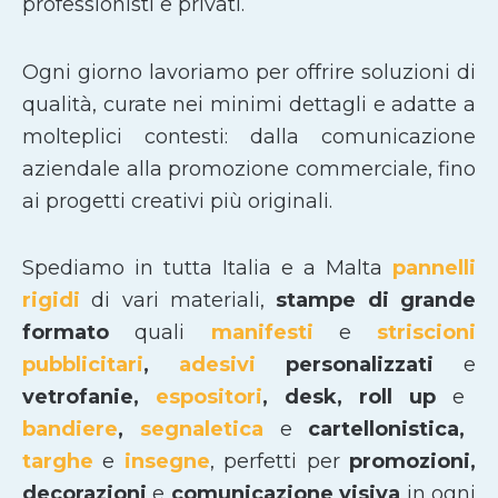
professionisti e privati.
Ogni giorno lavoriamo per offrire soluzioni di
qualità, curate nei minimi dettagli e adatte a
molteplici contesti: dalla comunicazione
aziendale alla promozione commerciale, fino
ai progetti creativi più originali.
Spediamo in tutta Italia e a Malta
pannelli
rigidi
di vari materiali,
stampe di grande
formato
quali
manifesti
e
striscioni
pubblicitari
,
adesivi
personalizzati
e
vetrofanie,
espositori
, desk, roll up
e
bandiere
,
segnaletica
e
cartellonistica,
targhe
e
insegne
, perfetti per
promozioni,
decorazioni
e
comunicazione visiva
in ogni