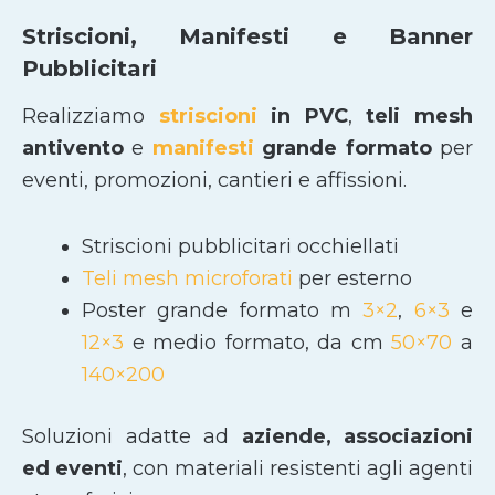
Striscioni, Manifesti e Banner
Pubblicitari
Realizziamo
striscioni
in PVC
,
teli mesh
antivento
e
manifesti
grande formato
per
eventi, promozioni, cantieri e affissioni.
Striscioni pubblicitari occhiellati
Teli mesh microforati
per esterno
Poster grande formato m
3×2
,
6×3
e
12×3
e medio formato, da cm
50×70
a
140×200
Soluzioni adatte ad
aziende, associazioni
ed eventi
, con materiali resistenti agli agenti