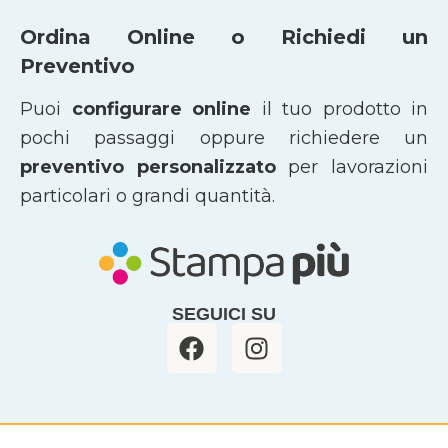
Ordina Online o Richiedi un
Preventivo
Puoi
configurare online
il tuo prodotto in
pochi passaggi oppure richiedere un
preventivo personalizzato
per lavorazioni
particolari o grandi quantità.
SEGUICI SU
F
I
a
n
c
s
e
t
b
a