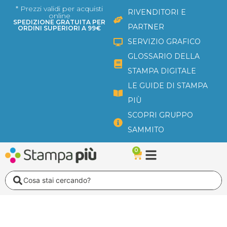
Vai
* Prezzi validi per acquisti
RIVENDITORI E
online
al
SPEDIZIONE GRATUITA PER
PARTNER
ORDINI SUPERIORI A 99€
contenuto
SERVIZIO GRAFICO
GLOSSARIO DELLA
STAMPA DIGITALE
LE GUIDE DI STAMPA
PIÙ
SCOPRI GRUPPO
SAMMITO
0
Carrello
Search
...