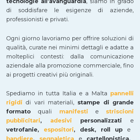
tecnologie all’avanguardia
, siamo in grado
di soddisfare le esigenze di aziende,
professionisti e privati.
Ogni giorno lavoriamo per offrire soluzioni di
qualità, curate nei minimi dettagli e adatte a
molteplici contesti: dalla comunicazione
aziendale alla promozione commerciale, fino
ai progetti creativi più originali.
Spediamo in tutta Italia e a Malta
pannelli
rigidi
di vari materiali,
stampe di grande
formato
quali
manifesti
e
striscioni
pubblicitari
,
adesivi
personalizzati
e
vetrofanie,
espositori
, desk, roll up
e
bandiere
,
segnaletica
e
cartellonistica,