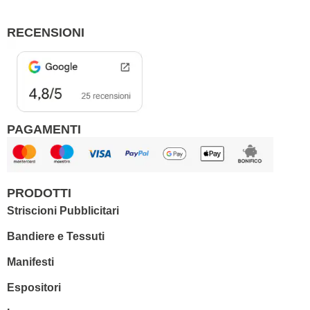
o
g
o
r
RECENSIONI
k
a
m
PAGAMENTI
PRODOTTI
Striscioni Pubblicitari
Bandiere e Tessuti
Manifesti
Espositori