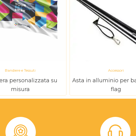
Bandiere e Tessuti
Accessori
era personalizzata su
Asta in alluminio per b
misura
flag