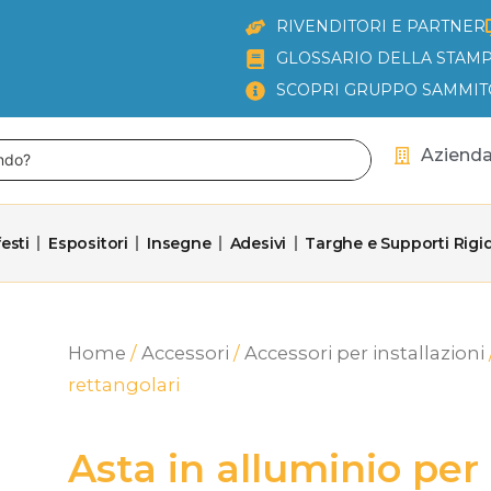
RIVENDITORI E PARTNER
GLOSSARIO DELLA STAMP
SCOPRI GRUPPO SAMMIT
Aziend
esti
Espositori
Insegne
Adesivi
Targhe e Supporti Rigid
Home
/
Accessori
/
Accessori per installazioni
rettangolari
Asta in alluminio per