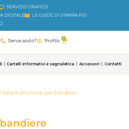
SERVIZIO GRAFICO
A DIGITALE
LE GUIDE DI STAMPA PIÙ
O
0
Carrello
a
Serve aiuto?
Profilo
i
Cartelli informativi e segnaletica
Accessori
Contatti
/ Asta in alluminio per bandiere
 bandiere