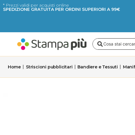
Vai
* Prezzi validi per acquisti online
SPEDIZIONE GRATUITA PER ORDINI SUPERIORI A 99€
al
contenuto
Search
...
Home
Striscioni pubblicitari
Bandiere e Tessuti
Manif