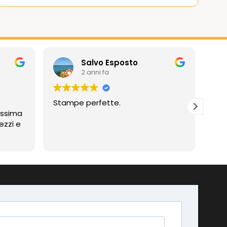
Salvo Esposto
2 anni fa
Stampe perfette.
Prof
assima
Compli
ezzi e
imp