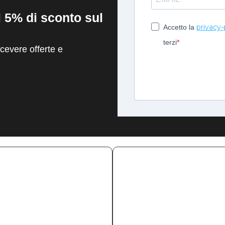
il 5% di sconto sul
privacy-
Accetto la
terzi
evere offerte e