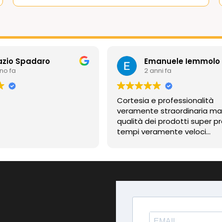
azio Spadaro
Emanuele Iemmolo
nno fa
2 anni fa
Cortesia e professionalità
veramente straordinaria m
qualità dei prodotti super pr
tempi veramente veloci
contentissimo