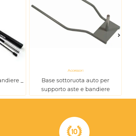
Accessori
andiere _
Base sottoruota auto per
B
supporto aste e bandiere