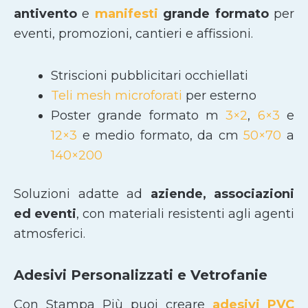
antivento
e
manifesti
grande formato
per
eventi, promozioni, cantieri e affissioni.
Striscioni pubblicitari occhiellati
Teli mesh microforati
per esterno
Poster grande formato m
3×2
,
6×3
e
12×3
e medio formato, da cm
50×70
a
140×200
Soluzioni adatte ad
aziende, associazioni
ed eventi
, con materiali resistenti agli agenti
atmosferici.
Adesivi Personalizzati e Vetrofanie
Con Stampa Più puoi creare
adesivi PVC