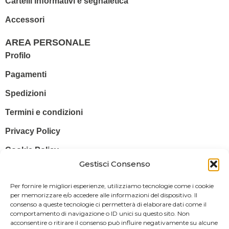
Cartelli informativi e segnaletica
Accessori
AREA PERSONALE
Profilo
Pagamenti
Spedizioni
Termini e condizioni
Privacy Policy
Cookie Policy
Gestisci Consenso
© 2025 Stampa più – Stampa più di Salvatore Sammito s.a.s – Sede
Per fornire le migliori esperienze, utilizziamo tecnologie come i cookie
Legale: Via Silvio Pellico, 43 97015 MODICA (RG) – P. IVA: IT
per memorizzare e/o accedere alle informazioni del dispositivo. Il
consenso a queste tecnologie ci permetterà di elaborare dati come il
01470350883
comportamento di navigazione o ID unici su questo sito. Non
acconsentire o ritirare il consenso può influire negativamente su alcune
Powered By
Il Brandificio