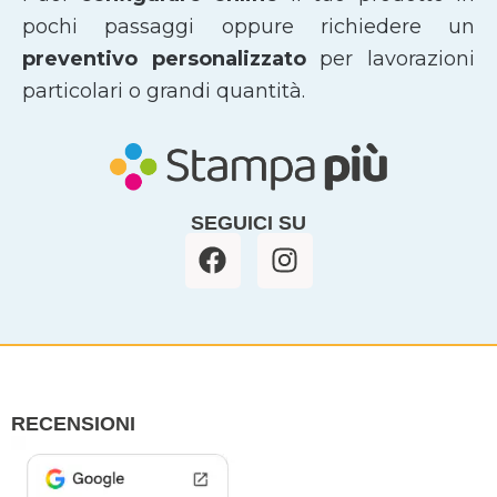
pochi passaggi oppure richiedere un
preventivo personalizzato
per lavorazioni
particolari o grandi quantità.
SEGUICI SU
F
I
a
n
c
s
e
t
b
a
o
g
o
r
RECENSIONI
k
a
m