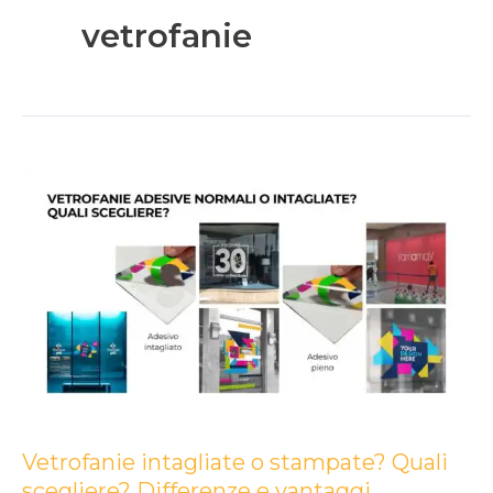
vetrofanie
Vetrofanie
intagliate
o
stampate?
Quali
scegliere?
Differenze
e
vantaggi
Vetrofanie intagliate o stampate? Quali
scegliere? Differenze e vantaggi