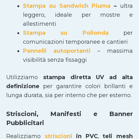
Stampa su Sandwich Piuma
–
ultra
leggero, ideale per mostre e
allestimenti
Stampa su Polionda
per
comunicazioni temporanee e cantieri
Pannelli autoportanti
– massima
visibilità senza fissaggi
Utilizziamo
stampa diretta UV ad alta
definizione
per garantire colori brillanti e
lunga durata, sia per interno che per esterno.
Striscioni, Manifesti e Banner
Pubblicitari
Realizziamo
striscioni
in PVC
,
teli mesh