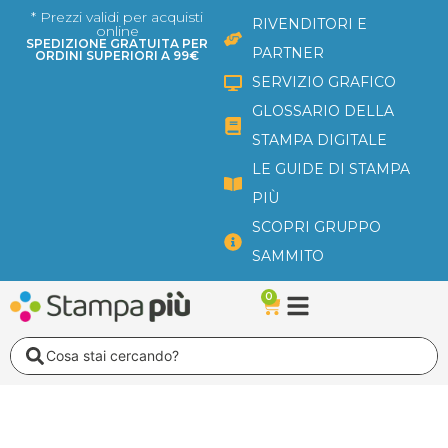
Vai
* Prezzi validi per acquisti
RIVENDITORI E
online
al
SPEDIZIONE GRATUITA PER
PARTNER
ORDINI SUPERIORI A 99€
contenuto
SERVIZIO GRAFICO
GLOSSARIO DELLA
STAMPA DIGITALE
LE GUIDE DI STAMPA
PIÙ
SCOPRI GRUPPO
SAMMITO
0
Carrello
Search
...