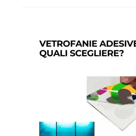
Vetrofanie
intagliate
o
stampate?
Quali
scegliere?
Differenze
e
vantaggi