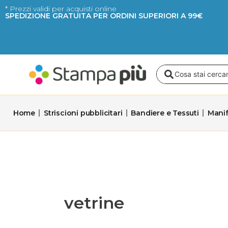
Vai
* Prezzi validi per acquisti online
SPEDIZIONE GRATUITA PER ORDINI SUPERIORI A 99€
al
contenuto
Search
...
Home
Striscioni pubblicitari
Bandiere e Tessuti
Manif
vetrine