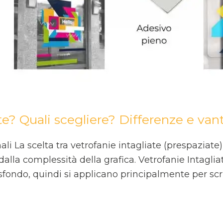
te? Quali scegliere? Differenze e van
mali La scelta tra vetrofanie intagliate (prespaziat
dalla complessità della grafica. Vetrofanie Intaglia
fondo, quindi si applicano principalmente per scri