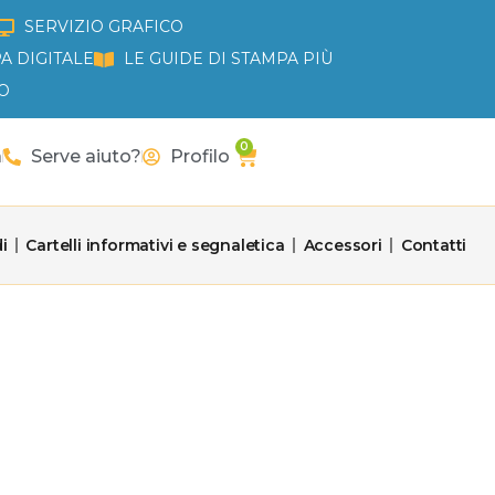
SERVIZIO GRAFICO
A DIGITALE
LE GUIDE DI STAMPA PIÙ
O
0
Carrello
a
Serve aiuto?
Profilo
i
Cartelli informativi e segnaletica
Accessori
Contatti