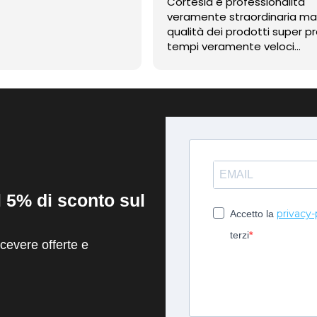
Cortesia e professionalità
veramente straordinaria m
qualità dei prodotti super pr
tempi veramente veloci
contentissimo
il 5% di sconto sul
privacy-
Accetto la
terzi
evere offerte e