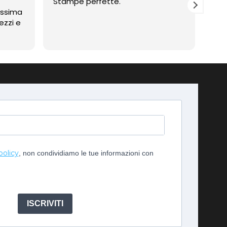
Stampe perfette.
Prof
assima
Compli
ezzi e
imp
policy
, non condividiamo le tue informazioni con
ISCRIVITI