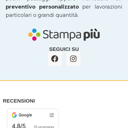
preventivo personalizzato
per lavorazioni
particolari o grandi quantità.
SEGUICI SU
F
I
a
n
c
s
e
t
b
a
o
g
o
r
RECENSIONI
k
a
m