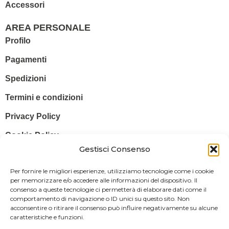
Accessori
AREA PERSONALE
Profilo
Pagamenti
Spedizioni
Termini e condizioni
Privacy Policy
Cookie Policy
Gestisci Consenso
© 2025 Stampa più – Stampa più di Salvatore Sammito s.a.s – Sede
Per fornire le migliori esperienze, utilizziamo tecnologie come i cookie
Legale: Via Silvio Pellico, 43 97015 MODICA (RG) – P. IVA: IT
per memorizzare e/o accedere alle informazioni del dispositivo. Il
consenso a queste tecnologie ci permetterà di elaborare dati come il
01470350883
comportamento di navigazione o ID unici su questo sito. Non
acconsentire o ritirare il consenso può influire negativamente su alcune
Powered By
Il Brandificio
caratteristiche e funzioni.
Obblighi informativi per le erogazioni pubbliche: gli aiuti di Stato e gli