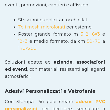
eventi, promozioni, cantieri e affissioni.
Striscioni pubblicitari occhiellati
Teli mesh microforati
per esterno
Poster grande formato m
3×2
,
6×3
e
12×3
e medio formato, da cm
50×70
a
140×200
Soluzioni adatte ad
aziende, associazioni
ed eventi
, con materiali resistenti agli agenti
atmosferici.
Adesivi Personalizzati e Vetrofanie
Con Stampa Più puoi creare
adesivi PVC
personalizzati
per decorare, segnalare o