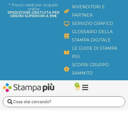
Vai
* Prezzi validi per acquisti
RIVENDITORI E
online
al
SPEDIZIONE GRATUITA PER
PARTNER
ORDINI SUPERIORI A 99€
contenuto
SERVIZIO GRAFICO
GLOSSARIO DELLA
STAMPA DIGITALE
LE GUIDE DI STAMPA
PIÙ
SCOPRI GRUPPO
SAMMITO
0
Carrello
Search
...