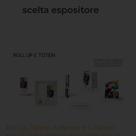
scelta espositore
Roll
Up,
Totem,
X-
Banner
e
L-
Banner:
soluzioni
Roll Up, Totem, X-Banner e L-Banner:
per
soluzioni per eventi, showroom e punti