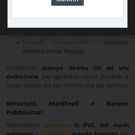
leggero, ideale per mostre e
allestimenti
Stampa su Polionda
per
comunicazioni temporanee e cantieri
Pannelli autoportanti
– massima
visibilità senza fissaggi
Utilizziamo
stampa diretta UV ad alta
definizione
per garantire colori brillanti e
lunga durata, sia per interno che per esterno.
Striscioni, Manifesti e Banner
Pubblicitari
Realizziamo
striscioni
in PVC
,
teli mesh
antivento
e
manifesti
grande formato
per