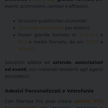
eventi, promozioni, cantieri e affissioni.
Striscioni pubblicitari occhiellati
Teli mesh microforati
per esterno
Poster grande formato m
3×2
,
6×3
e
12×3
e medio formato, da cm
50×70
a
140×200
Soluzioni adatte ad
aziende, associazioni
ed eventi
, con materiali resistenti agli agenti
atmosferici.
Adesivi Personalizzati e Vetrofanie
Con Stampa Più puoi creare
adesivi PVC