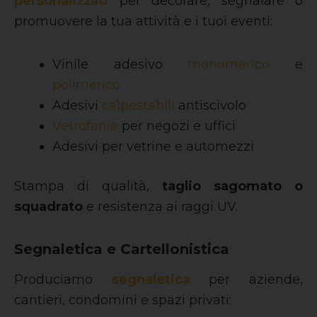
personalizzati
per decorare, segnalare o
promuovere la tua attività e i tuoi eventi:
Vinile adesivo
monomerico
e
polimerico
Adesivi
calpestabili
antiscivolo
Vetrofanie
per negozi e uffici
Adesivi per vetrine e automezzi
Stampa di qualità,
taglio sagomato
o
squadrato
e resistenza ai raggi UV.
Segnaletica e Cartellonistica
Produciamo
segnaletica
per aziende,
cantieri, condomini e spazi privati: