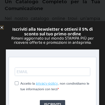
Un Catalogo Completo per la Tua
Comunicazione
Nel nostro catalogo online trovi un’ampia
gamma di prodotti di
stampa digitale e
Iscriviti alla Newsletter e ottieni il 5% di
tipografia grande formato
, tra cui:
sconto sul tuo primo ordine
Rimani aggiornato sul mondo STAMPA PIÙ per
ricevere offerte e promozioni in anteprima.
Stampa personalizzata su Pannelli e
Supporti Rigidi
Stampa su Forex
per pannelli
informativi e decorativi
Stampa su Dibond Alluminio
per
soluzioni eleganti e durevoli
privacy-policy
Accetto la
, non condividiamo le
tue informazioni con terzi
Stampa su Plexiglass
moderno e
luminoso per un effetto premium
Stampa su Sandwich Piuma
–
ultra
ISCRIVITI