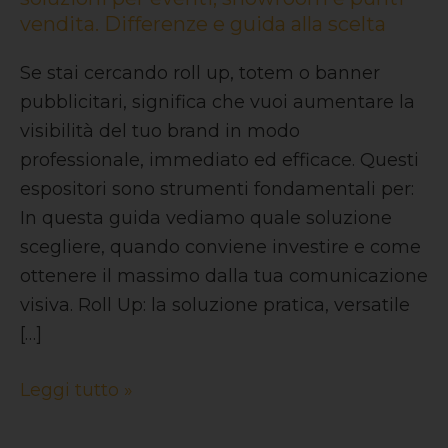
eventi,
vendita. Differenze e guida alla scelta
showroom
e
Se stai cercando roll up, totem o banner
punti
pubblicitari, significa che vuoi aumentare la
vendita.
visibilità del tuo brand in modo
Differenze
professionale, immediato ed efficace. Questi
e
espositori sono strumenti fondamentali per:
guida
In questa guida vediamo quale soluzione
alla
scegliere, quando conviene investire e come
scelta
ottenere il massimo dalla tua comunicazione
visiva. Roll Up: la soluzione pratica, versatile
[…]
Leggi tutto »