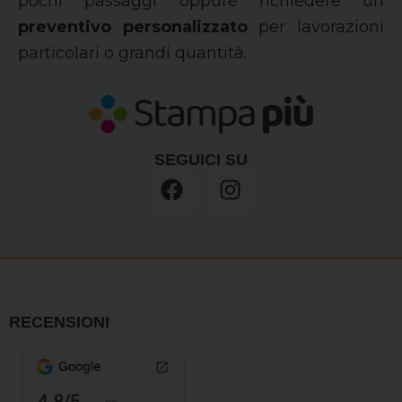
pochi passaggi oppure richiedere un
preventivo personalizzato
per lavorazioni
particolari o grandi quantità.
SEGUICI SU
F
I
a
n
c
s
e
t
b
a
o
g
o
r
RECENSIONI
k
a
m