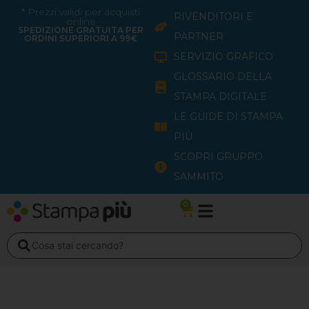
Vai
* Prezzi validi per acquisti
RIVENDITORI E
online
al
SPEDIZIONE GRATUITA PER
PARTNER
ORDINI SUPERIORI A 99€
contenuto
SERVIZIO GRAFICO
GLOSSARIO DELLA
STAMPA DIGITALE
LE GUIDE DI STAMPA
PIÙ
SCOPRI GRUPPO
SAMMITO
0
Carrello
Search
...