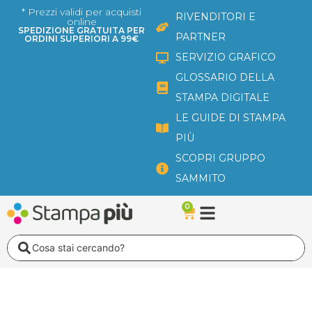
Vai
* Prezzi validi per acquisti
RIVENDITORI E
online
al
SPEDIZIONE GRATUITA PER
PARTNER
ORDINI SUPERIORI A 99€
contenuto
SERVIZIO GRAFICO
GLOSSARIO DELLA
STAMPA DIGITALE
LE GUIDE DI STAMPA
PIÙ
SCOPRI GRUPPO
SAMMITO
0
Carrello
Search
...