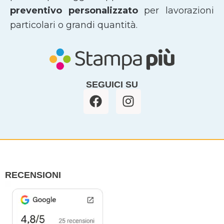
preventivo personalizzato
per lavorazioni
particolari o grandi quantità.
SEGUICI SU
F
I
a
n
c
s
e
t
b
a
o
g
o
r
RECENSIONI
k
a
m