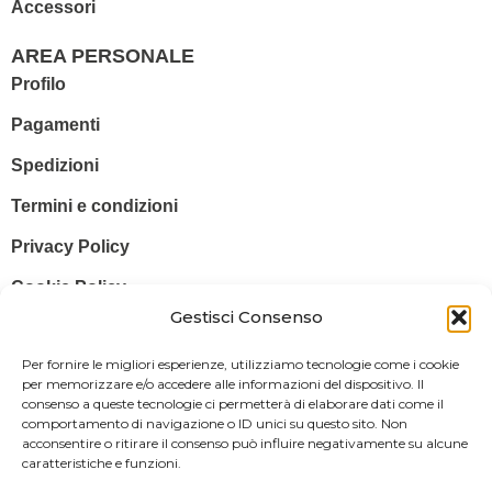
Accessori
AREA PERSONALE
Profilo
Pagamenti
Spedizioni
Termini e condizioni
Privacy Policy
Cookie Policy
Gestisci Consenso
© 2025 Stampa più – Stampa più di Salvatore Sammito s.a.s – Sede
Per fornire le migliori esperienze, utilizziamo tecnologie come i cookie
Legale: Via Silvio Pellico, 43 97015 MODICA (RG) – P. IVA: IT
per memorizzare e/o accedere alle informazioni del dispositivo. Il
consenso a queste tecnologie ci permetterà di elaborare dati come il
01470350883
comportamento di navigazione o ID unici su questo sito. Non
acconsentire o ritirare il consenso può influire negativamente su alcune
Powered By
Il Brandificio
caratteristiche e funzioni.
Obblighi informativi per le erogazioni pubbliche: gli aiuti di Stato e gli