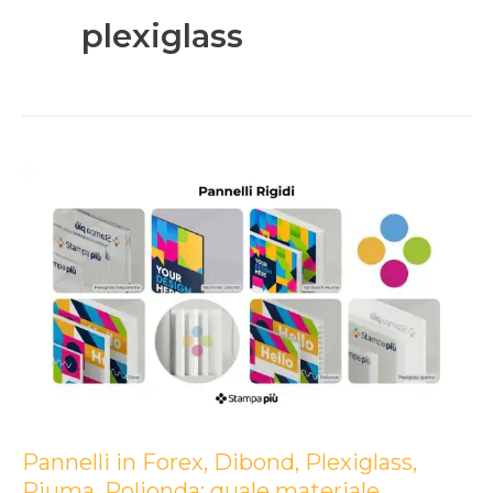
plexiglass
Pannelli
in
Forex,
Dibond,
Plexiglass,
Piuma,
Polionda:
quale
materiale
Pannelli in Forex, Dibond, Plexiglass,
scegliere
Piuma, Polionda: quale materiale