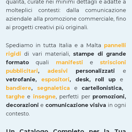
qualità, curate nei minimi dettagli e adatte a
molteplici contesti: dalla comunicazione
aziendale alla promozione commerciale, fino
ai progetti creativi più originali.
Spediamo in tutta Italia e a Malta
pannelli
rigidi
di vari materiali,
stampe di grande
formato
quali
manifesti
e
striscioni
pubblicitari
,
adesivi
personalizzati
e
vetrofanie,
espositori
, desk, roll up
e
bandiere
,
segnaletica
e
cartellonistica,
targhe
e
insegne
, perfetti per
promozioni,
decorazioni
e
comunicazione visiva
in ogni
contesto.
Un Catalogo Completo per la Tua