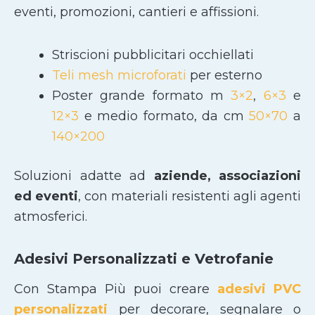
eventi, promozioni, cantieri e affissioni.
Striscioni pubblicitari occhiellati
Teli mesh microforati
per esterno
Poster grande formato m
3×2
,
6×3
e
12×3
e medio formato, da cm
50×70
a
140×200
Soluzioni adatte ad
aziende, associazioni
ed eventi
, con materiali resistenti agli agenti
atmosferici.
Adesivi Personalizzati e Vetrofanie
Con Stampa Più puoi creare
adesivi PVC
personalizzati
per decorare, segnalare o