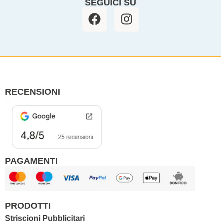
SEGUICI SU
F
I
a
n
c
s
e
t
b
a
o
g
o
r
RECENSIONI
k
a
m
PAGAMENTI
PRODOTTI
Striscioni Pubblicitari