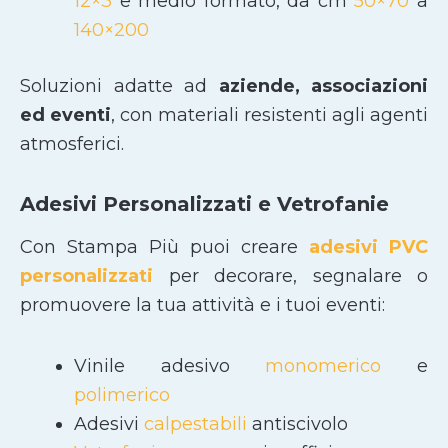
12×3
e medio formato, da cm
50×70
a
140×200
Soluzioni adatte ad
aziende, associazioni
ed eventi
, con materiali resistenti agli agenti
atmosferici.
Adesivi Personalizzati e Vetrofanie
Con Stampa Più puoi creare
adesivi PVC
personalizzati
per decorare, segnalare o
promuovere la tua attività e i tuoi eventi:
Vinile adesivo
monomerico
e
polimerico
Adesivi
calpestabili
antiscivolo