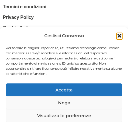
Termini e condizioni
Privacy Policy
Cookie Policy
Gestisci Consenso
© 2025 Stampa più – Stampa più di Salvatore Sammito s.a.s – Sede
Per fornire le migliori esperienze, utilizziamo tecnologie come i cookie
Legale: Via Silvio Pellico, 43 97015 MODICA (RG) – P. IVA: IT
per memorizzare e/o accedere alle informazioni del dispositivo. Il
consenso a queste tecnologie ci permetterà di elaborare dati come il
01470350883
comportamento di navigazione o ID unici su questo sito. Non
acconsentire o ritirare il consenso può influire negativamente su alcune
Powered By
Il Brandificio
caratteristiche e funzioni.
Obblighi informativi per le erogazioni pubbliche: gli aiuti di Stato e gli
aiuti de minimis ricevuti dalla nostra impresa sono contenuti nel
Accetta
Registro nazionale degli aiuti di Stato di cui all’art. 52 della L. 234/2012
in modo da adempiere all’obbligo informativo relativo ai contributi
Nega
statali di cui alla Legge 124/2017 (Legge annuale per il mercato e la
Visualizza le preferenze
concorrenza – art. 1, commi 125 – 129), successivamente modificata
dal Decreto Legge 34/2019.