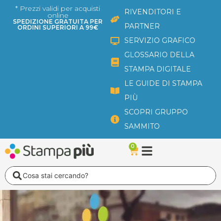
Vai
* Prezzi validi per acquisti
RIVENDITORI E
online
al
SPEDIZIONE GRATUITA PER
PARTNER
ORDINI SUPERIORI A 99€
contenuto
SERVIZIO GRAFICO
GLOSSARIO DELLA
STAMPA DIGITALE
LE GUIDE DI STAMPA
PIÙ
SCOPRI GRUPPO
SAMMITO
0
Carrello
Search
...