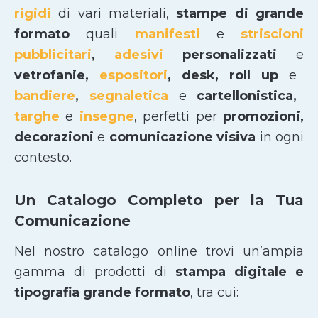
rigidi
di vari materiali,
stampe di grande
formato
quali
manifesti
e
striscioni
pubblicitari
,
adesivi
personalizzati
e
vetrofanie,
espositori
, desk, roll up
e
bandiere
,
segnaletica
e
cartellonistica,
targhe
e
insegne
, perfetti per
promozioni,
decorazioni
e
comunicazione visiva
in ogni
contesto.
Un Catalogo Completo per la Tua
Comunicazione
Nel nostro catalogo online trovi un’ampia
gamma di prodotti di
stampa digitale e
tipografia grande formato
, tra cui: