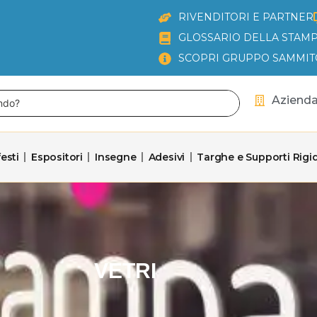
RIVENDITORI E PARTNER
GLOSSARIO DELLA STAMP
SCOPRI GRUPPO SAMMIT
Aziend
esti
Espositori
Insegne
Adesivi
Targhe e Supporti Rigid
VETRI