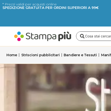
Vai
* Prezzi validi per acquisti online
SPEDIZIONE GRATUITA PER ORDINI SUPERIORI A 99€
al
contenuto
Search
...
Home
Striscioni pubblicitari
Bandiere e Tessuti
Manif