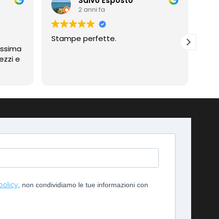
Salvo Esposto
2 anni fa
Stampe perfette.
Prof
assima
Compli
ezzi e
imp
policy
, non condividiamo le tue informazioni con