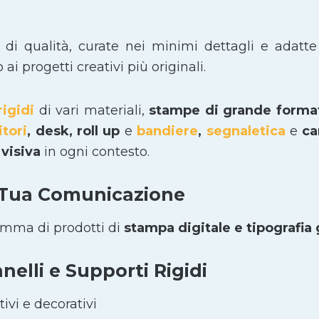
i di qualità, curate nei minimi dettagli e adatte
i progetti creativi più originali.
rigidi
di vari materiali,
stampe di grande form
itori
, desk, roll up
e
bandiere
,
segnaletica
e
car
visiva
in ogni contesto.
 Tua Comunicazione
amma di prodotti di
stampa digitale e tipografia
elli e Supporti Rigidi
ivi e decorativi