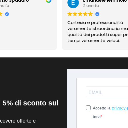
azio Spadaro
Emanuele Iemmolo
nno fa
2 anni fa
Cortesia e professionalità
veramente straordinaria m
qualità dei prodotti super pr
tempi veramente veloci
contentissimo
il 5% di sconto sul
privacy-
Accetto la
terzi
evere offerte e