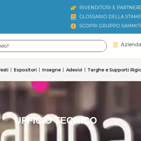
RIVENDITORI E PARTNER
GLOSSARIO DELLA STAMP
SCOPRI GRUPPO SAMMIT
Aziend
esti
Espositori
Insegne
Adesivi
Targhe e Supporti Rigid
UFFICIO TECNICO