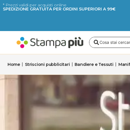
Vai
* Prezzi validi per acquisti online
SPEDIZIONE GRATUITA PER ORDINI SUPERIORI A 99€
al
contenuto
Search
...
Home
Striscioni pubblicitari
Bandiere e Tessuti
Manif