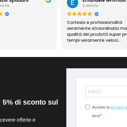
azio Spadaro
Emanuele Iemmolo
nno fa
2 anni fa
Cortesia e professionalità
veramente straordinaria m
qualità dei prodotti super pr
tempi veramente veloci
contentissimo
il 5% di sconto sul
privacy-
Accetto la
terzi
evere offerte e