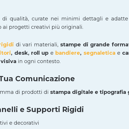
i di qualità, curate nei minimi dettagli e adatte
i progetti creativi più originali.
rigidi
di vari materiali,
stampe di grande form
itori
, desk, roll up
e
bandiere
,
segnaletica
e
car
visiva
in ogni contesto.
 Tua Comunicazione
amma di prodotti di
stampa digitale e tipografia
elli e Supporti Rigidi
ivi e decorativi