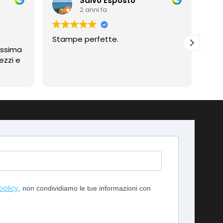
Salvo Esposto
2 anni fa
Stampe perfette.
Prof
assima
Compli
ezzi e
imp
policy
, non condividiamo le tue informazioni con