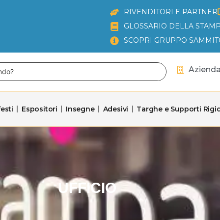
RIVENDITORI E PARTNER
GLOSSARIO DELLA STAMP
SCOPRI GRUPPO SAMMIT
Aziend
esti
Espositori
Insegne
Adesivi
Targhe e Supporti Rigid
UFFICIO