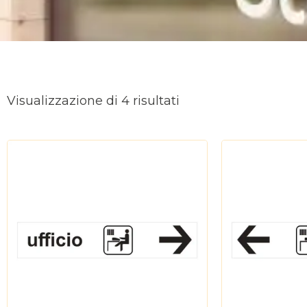
Ordina
in
Visualizzazione di 4 risultati
base
al
più
recente