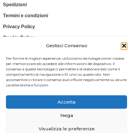
Spedizioni
Termini e condizioni
Privacy Policy
Cookie Policy
Gestisci Consenso
© 2025 Stampa più – Stampa più di Salvatore Sammito s.a.s – Sede
Per fornire le migliori esperienze, utilizziamo tecnologie come i cookie
Legale: Via Silvio Pellico, 43 97015 MODICA (RG) – P. IVA: IT
per memorizzare e/o accedere alle informazioni del dispositivo. Il
consenso a queste tecnologie ci permetterà di elaborare dati come il
01470350883
comportamento di navigazione o ID unici su questo sito. Non
acconsentire o ritirare il consenso può influire negativamente su alcune
Powered By
Il Brandificio
caratteristiche e funzioni.
Obblighi informativi per le erogazioni pubbliche: gli aiuti di Stato e gli
aiuti de minimis ricevuti dalla nostra impresa sono contenuti nel
Accetta
Registro nazionale degli aiuti di Stato di cui all’art. 52 della L. 234/2012
in modo da adempiere all’obbligo informativo relativo ai contributi
Nega
statali di cui alla Legge 124/2017 (Legge annuale per il mercato e la
Visualizza le preferenze
concorrenza – art. 1, commi 125 – 129), successivamente modificata