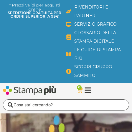
Vai
* Prezzi validi per acquisti
RIVENDITORI E
online
al
SPEDIZIONE GRATUITA PER
PARTNER
ORDINI SUPERIORI A 99€
contenuto
SERVIZIO GRAFICO
GLOSSARIO DELLA
STAMPA DIGITALE
LE GUIDE DI STAMPA
PIÙ
SCOPRI GRUPPO
SAMMITO
0
Carrello
Search
...