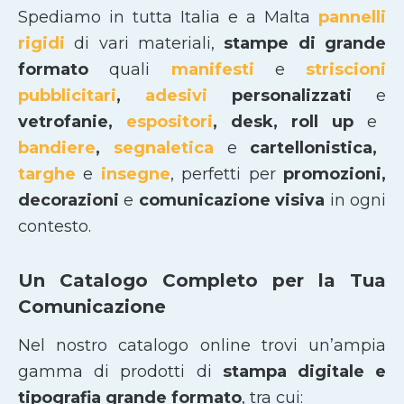
Spediamo in tutta Italia e a Malta
pannelli
rigidi
di vari materiali,
stampe di grande
formato
quali
manifesti
e
striscioni
pubblicitari
,
adesivi
personalizzati
e
vetrofanie,
espositori
, desk, roll up
e
bandiere
,
segnaletica
e
cartellonistica,
targhe
e
insegne
, perfetti per
promozioni,
decorazioni
e
comunicazione visiva
in ogni
contesto.
Un Catalogo Completo per la Tua
Comunicazione
Nel nostro catalogo online trovi un’ampia
gamma di prodotti di
stampa digitale e
tipografia grande formato
, tra cui: