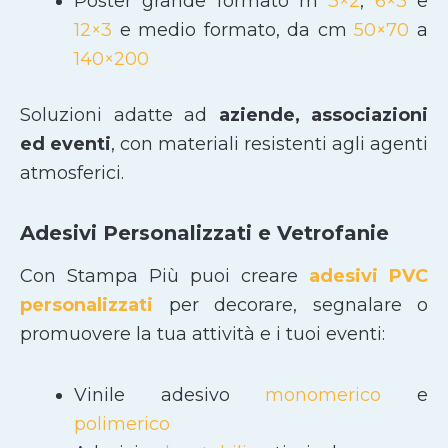
Poster grande formato m
3×2
,
6×3
e
12×3
e medio formato, da cm
50×70
a
140×200
Soluzioni adatte ad
aziende, associazioni
ed eventi
, con materiali resistenti agli agenti
atmosferici.
Adesivi Personalizzati e Vetrofanie
Con Stampa Più puoi creare
adesivi PVC
personalizzati
per decorare, segnalare o
promuovere la tua attività e i tuoi eventi:
Vinile adesivo
monomerico
e
polimerico