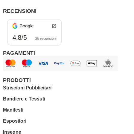
o
g
o
r
RECENSIONI
k
a
m
PAGAMENTI
PRODOTTI
Striscioni Pubblicitari
Bandiere e Tessuti
Manifesti
Espositori
Insegne