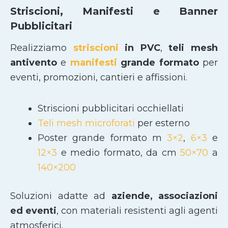
Striscioni, Manifesti e Banner
Pubblicitari
Realizziamo
striscioni
in PVC
,
teli mesh
antivento
e
manifesti
grande formato
per
eventi, promozioni, cantieri e affissioni.
Striscioni pubblicitari occhiellati
Teli mesh microforati
per esterno
Poster grande formato m
3×2
,
6×3
e
12×3
e medio formato, da cm
50×70
a
140×200
Soluzioni adatte ad
aziende, associazioni
ed eventi
, con materiali resistenti agli agenti
atmosferici.