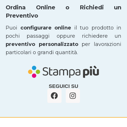
Ordina Online o Richiedi un
Preventivo
Puoi
configurare online
il tuo prodotto in
pochi passaggi oppure richiedere un
preventivo personalizzato
per lavorazioni
particolari o grandi quantità.
SEGUICI SU
F
I
a
n
c
s
e
t
b
a