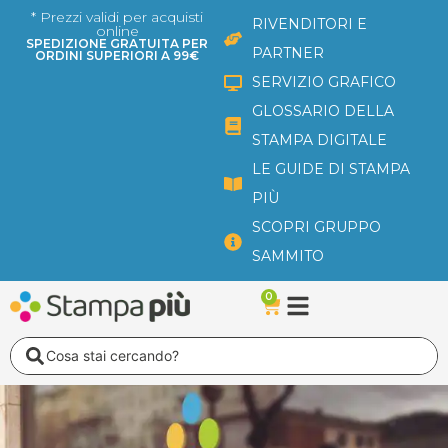
Vai
* Prezzi validi per acquisti
RIVENDITORI E
online
al
SPEDIZIONE GRATUITA PER
PARTNER
ORDINI SUPERIORI A 99€
contenuto
SERVIZIO GRAFICO
GLOSSARIO DELLA
STAMPA DIGITALE
LE GUIDE DI STAMPA
PIÙ
SCOPRI GRUPPO
SAMMITO
0
Carrello
Search
...